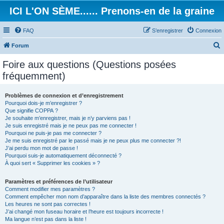
ICI L'ON SÈME...... Prenons-en de la graine
FAQ
S’enregistrer
Connexion
Forum
e
Foire aux questions (Questions posées
c
fréquemment)
h
e
Problèmes de connexion et d’enregistrement
Pourquoi dois-je m’enregistrer ?
r
Que signifie COPPA ?
c
Je souhaite m’enregistrer, mais je n’y parviens pas !
Je suis enregistré mais je ne peux pas me connecter !
h
Pourquoi ne puis-je pas me connecter ?
Je me suis enregistré par le passé mais je ne peux plus me connecter ?!
e
J’ai perdu mon mot de passe !
r
Pourquoi suis-je automatiquement déconnecté ?
À quoi sert « Supprimer les cookies » ?
Paramètres et préférences de l’utilisateur
Comment modifier mes paramètres ?
Comment empêcher mon nom d’apparaître dans la liste des membres connectés ?
Les heures ne sont pas correctes !
J’ai changé mon fuseau horaire et l’heure est toujours incorrecte !
Ma langue n’est pas dans la liste !