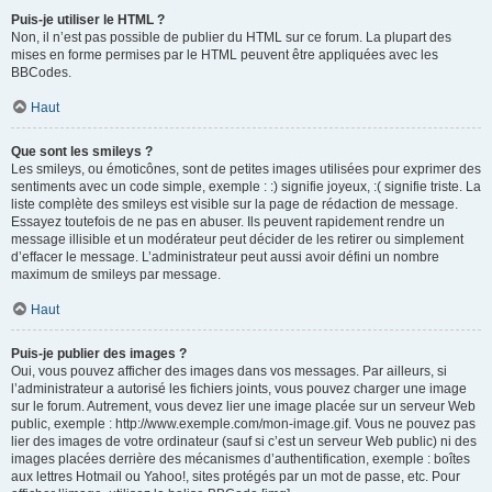
Puis-je utiliser le HTML ?
Non, il n’est pas possible de publier du HTML sur ce forum. La plupart des
mises en forme permises par le HTML peuvent être appliquées avec les
BBCodes.
Haut
Que sont les smileys ?
Les smileys, ou émoticônes, sont de petites images utilisées pour exprimer des
sentiments avec un code simple, exemple : :) signifie joyeux, :( signifie triste. La
liste complète des smileys est visible sur la page de rédaction de message.
Essayez toutefois de ne pas en abuser. Ils peuvent rapidement rendre un
message illisible et un modérateur peut décider de les retirer ou simplement
d’effacer le message. L’administrateur peut aussi avoir défini un nombre
maximum de smileys par message.
Haut
Puis-je publier des images ?
Oui, vous pouvez afficher des images dans vos messages. Par ailleurs, si
l’administrateur a autorisé les fichiers joints, vous pouvez charger une image
sur le forum. Autrement, vous devez lier une image placée sur un serveur Web
public, exemple : http://www.exemple.com/mon-image.gif. Vous ne pouvez pas
lier des images de votre ordinateur (sauf si c’est un serveur Web public) ni des
images placées derrière des mécanismes d’authentification, exemple : boîtes
aux lettres Hotmail ou Yahoo!, sites protégés par un mot de passe, etc. Pour