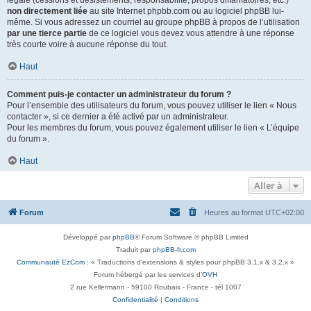
légale (cessions et désistements, responsabilité, propos diffamatoires, etc.)
non directement liée
au site Internet phpbb.com ou au logiciel phpBB lui-
même. Si vous adressez un courriel au groupe phpBB à propos de l’utilisation
par une tierce partie
de ce logiciel vous devez vous attendre à une réponse
très courte voire à aucune réponse du tout.
Haut
Comment puis-je contacter un administrateur du forum ?
Pour l’ensemble des utilisateurs du forum, vous pouvez utiliser le lien « Nous
contacter », si ce dernier a été activé par un administrateur.
Pour les membres du forum, vous pouvez également utiliser le lien « L’équipe
du forum ».
Haut
Aller à
Forum
Heures au format
UTC+02:00
Développé par
phpBB
® Forum Software © phpBB Limited
Traduit par
phpBB-fr.com
Communauté EzCom
: « Traductions d'extensions & styles pour phpBB 3.1.x & 3.2.x »
Forum hébergé par les services d’
OVH
2 rue Kellermann - 59100 Roubaix - France - tél 1007
Confidentialité
|
Conditions