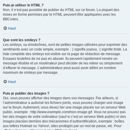
Puis-je utiliser le HTML ?
Non, il n’est pas possible de publier du HTML sur ce forum. La plupart des
mises en forme permises par le HTML peuvent être appliquées avec les
BBCodes.
Haut
Que sont les smileys ?
Les smileys, ou émoticônes, sont de petites images utilisées pour exprimer des
sentiments avec un code simple, exemple : :) signifie joyeux, :( signifie triste. La
liste complète des smileys est visible sur la page de rédaction de message.
Essayez toutefois de ne pas en abuser. Ils peuvent rapidement rendre un
message illisible et un modérateur peut décider de les retirer ou simplement
d’effacer le message. L’administrateur peut aussi avoir défini un nombre
maximum de smileys par message.
Haut
Puis-je publier des images ?
Oui, vous pouvez afficher des images dans vos messages. Par ailleurs, si
l’administrateur a autorisé les fichiers joints, vous pouvez charger une image
sur le forum. Autrement, vous devez lier une image placée sur un serveur Web
public, exemple : http://www.exemple.com/mon-image.gif. Vous ne pouvez pas
lier des images de votre ordinateur (sauf si c’est un serveur Web public) ni des
images placées derrière des mécanismes d’authentification, exemple : boîtes
aux lettres Hotmail ou Yahoo!, sites protégés par un mot de passe, etc. Pour