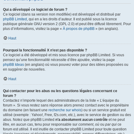
Qui a développé ce logiciel de forum ?
Ce logiciel (dans sa version non modifiée) est développé et distribué par
phpBB Limited
, qui en a les droits d’auteur. Il est publié sous la licence
publique générale GNU version 2 (GPL-2.0) et peut être diffusé librement. Pour
plus d’informations, visitez la page «
À propos de phpBB
» (en anglais).
Haut
Pourquoi la fonctionnalité X n’est pas disponible ?
Ce logiciel a été développé et mis sous licence par phpBB Limited. Si vous
pensez qu’une fonctionnalité nécessite d’être ajoutée, visitez la page
phpBB Ideas
(en anglais) où vous pouvez voter pour des idées proposées ou
en suggérer de nouvelles.
Haut
Qui contacter pour les abus ou les questions légales concernant ce
forum ?
Contactez n’importe lequel des administrateurs de la liste « L’équipe du
forum ». Si vous restez sans réponse alors prenez contact avec le propriétaire
du domaine (en faisant une
recherche sur whois
) ou si un service gratuit est
utilisé (exemple : Yahoo!, Free, f2s.com, etc.), avec le service de gestion ou des
abus. Notez que phpBB Limited
n’a absolument aucun contrôle
et ne peut
être, en aucun cas, tenu pour responsable sur
comment
,
où
ou
par qui
ce
forum est utilisé. Il est inutile de contacter phpBB Limited pour toute question