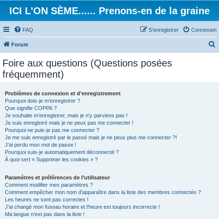
ICI L'ON SÈME...... Prenons-en de la graine
FAQ
S’enregistrer
Connexion
Forum
e
Foire aux questions (Questions posées
c
fréquemment)
h
e
Problèmes de connexion et d’enregistrement
Pourquoi dois-je m’enregistrer ?
r
Que signifie COPPA ?
c
Je souhaite m’enregistrer, mais je n’y parviens pas !
Je suis enregistré mais je ne peux pas me connecter !
h
Pourquoi ne puis-je pas me connecter ?
Je me suis enregistré par le passé mais je ne peux plus me connecter ?!
e
J’ai perdu mon mot de passe !
r
Pourquoi suis-je automatiquement déconnecté ?
À quoi sert « Supprimer les cookies » ?
Paramètres et préférences de l’utilisateur
Comment modifier mes paramètres ?
Comment empêcher mon nom d’apparaître dans la liste des membres connectés ?
Les heures ne sont pas correctes !
J’ai changé mon fuseau horaire et l’heure est toujours incorrecte !
Ma langue n’est pas dans la liste !