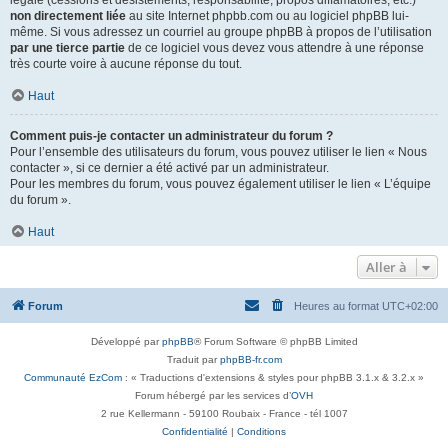
légale (cessions et désistements, responsabilité, propos diffamatoires, etc.)
non directement liée
au site Internet phpbb.com ou au logiciel phpBB lui-
même. Si vous adressez un courriel au groupe phpBB à propos de l’utilisation
par une tierce partie
de ce logiciel vous devez vous attendre à une réponse
très courte voire à aucune réponse du tout.
Haut
Comment puis-je contacter un administrateur du forum ?
Pour l’ensemble des utilisateurs du forum, vous pouvez utiliser le lien « Nous
contacter », si ce dernier a été activé par un administrateur.
Pour les membres du forum, vous pouvez également utiliser le lien « L’équipe
du forum ».
Haut
Aller à
Forum
Heures au format
UTC+02:00
Développé par
phpBB
® Forum Software © phpBB Limited
Traduit par
phpBB-fr.com
Communauté EzCom
: « Traductions d'extensions & styles pour phpBB 3.1.x & 3.2.x »
Forum hébergé par les services d’
OVH
2 rue Kellermann - 59100 Roubaix - France - tél 1007
Confidentialité
|
Conditions