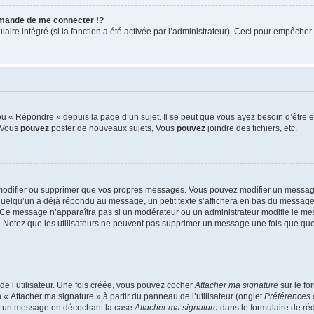
mande de me connecter !?
re intégré (si la fonction a été activée par l’administrateur). Ceci pour empêcher l’u
 « Répondre » depuis la page d’un sujet. Il se peut que vous ayez besoin d’être e
: Vous
pouvez
poster de nouveaux sujets, Vous
pouvez
joindre des fichiers, etc.
modifier ou supprimer que vos propres messages. Vous pouvez modifier un message
lqu’un a déjà répondu au message, un petit texte s’affichera en bas du message ind
n. Ce message n’apparaîtra pas si un modérateur ou un administrateur modifie le mes
ive. Notez que les utilisateurs ne peuvent pas supprimer un message une fois que qu
e l’utilisateur. Une fois créée, vous pouvez cocher
Attacher ma signature
sur le fo
 « Attacher ma signature » à partir du panneau de l’utilisateur (onglet
Préférences 
 à un message en décochant la case
Attacher ma signature
dans le formulaire de ré