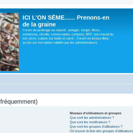
ICI L'ON SÈME...... Prenons-en
de la graine
Forum de jardinage au naturel : potager, verger, fleurs,
semences, récolte, conservation, compost, BRF, non-travail du
sol, serre, culture sur butte et carré…Forum en lecture libre,
accès sur inscription validée par les administrateurs.
s fréquemment)
Niveaux d’utilisateurs et groupes
Que sont les administrateurs ?
Que sont les modérateurs ?
Que sont les groupes d’utilisateurs ?
Où trouver la liste des groupes d’utilisateur