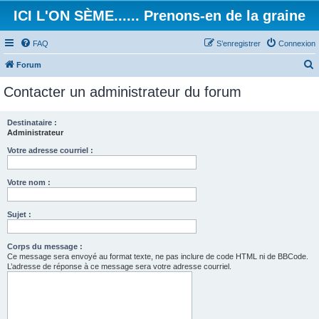
ICI L'ON SÈME...... Prenons-en de la graine
FAQ
S’enregistrer
Connexion
Forum
e
Contacter un administrateur du forum
c
h
Destinataire :
Administrateur
e
r
Votre adresse courriel :
c
Votre nom :
h
e
Sujet :
r
Corps du message :
Ce message sera envoyé au format texte, ne pas inclure de code HTML ni de BBCode.
L’adresse de réponse à ce message sera votre adresse courriel.