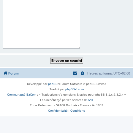
Forum
Heures au format
UTC+02:00
Développé par
phpBB
® Forum Software © phpBB Limited
Traduit par
phpBB-fr.com
Communauté EzCom
: « Traductions d'extensions & styles pour phpBB 3.1.x & 3.2.x »
Forum hébergé par les services d’
OVH
2 rue Kellermann - 59100 Roubaix - France - tél 1007
Confidentialité
|
Conditions