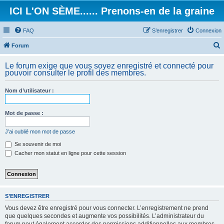
ICI L'ON SÈME...... Prenons-en de la graine
FAQ
S’enregistrer
Connexion
Forum
e
Le forum exige que vous soyez enregistré et connecté pour
c
pouvoir consulter le profil des membres.
h
Nom d’utilisateur :
e
r
Mot de passe :
c
h
J’ai oublié mon mot de passe
e
Se souvenir de moi
Cacher mon statut en ligne pour cette session
r
S’ENREGISTRER
Vous devez être enregistré pour vous connecter. L’enregistrement ne prend
que quelques secondes et augmente vos possibilités. L’administrateur du
forum peut également accorder des permissions additionnelles aux membres