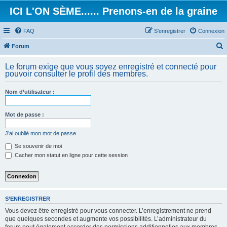
ICI L'ON SÈME...... Prenons-en de la graine
FAQ
S’enregistrer
Connexion
Forum
e
Le forum exige que vous soyez enregistré et connecté pour
c
pouvoir consulter le profil des membres.
h
Nom d’utilisateur :
e
r
Mot de passe :
c
h
J’ai oublié mon mot de passe
e
Se souvenir de moi
Cacher mon statut en ligne pour cette session
r
S’ENREGISTRER
Vous devez être enregistré pour vous connecter. L’enregistrement ne prend
que quelques secondes et augmente vos possibilités. L’administrateur du
forum peut également accorder des permissions additionnelles aux membres