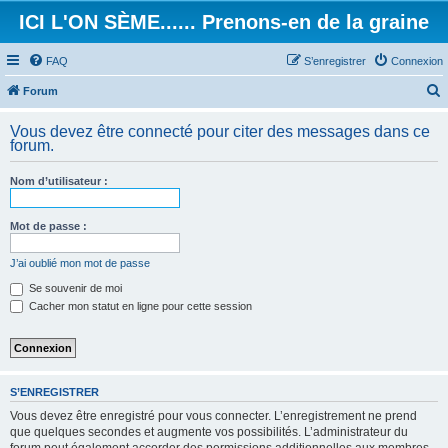
ICI L'ON SÈME...... Prenons-en de la graine
FAQ
S’enregistrer
Connexion
Forum
e
Vous devez être connecté pour citer des messages dans ce
c
forum.
h
Nom d’utilisateur :
e
r
Mot de passe :
c
h
J’ai oublié mon mot de passe
e
Se souvenir de moi
Cacher mon statut en ligne pour cette session
r
S’ENREGISTRER
Vous devez être enregistré pour vous connecter. L’enregistrement ne prend
que quelques secondes et augmente vos possibilités. L’administrateur du
forum peut également accorder des permissions additionnelles aux membres