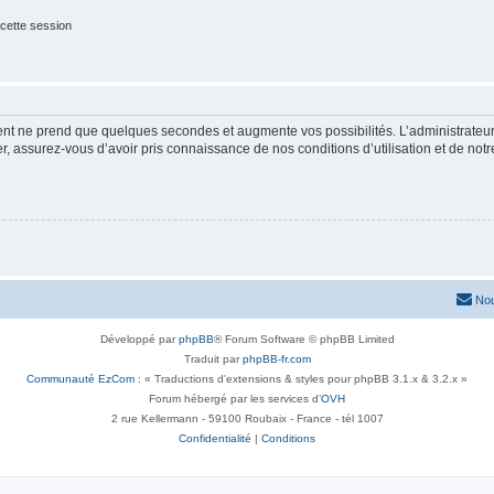
cette session
ment ne prend que quelques secondes et augmente vos possibilités. L’administrate
 assurez-vous d’avoir pris connaissance de nos conditions d’utilisation et de notre 
Nou
Développé par
phpBB
® Forum Software © phpBB Limited
Traduit par
phpBB-fr.com
Communauté EzCom
: « Traductions d'extensions & styles pour phpBB 3.1.x & 3.2.x »
Forum hébergé par les services d’
OVH
2 rue Kellermann - 59100 Roubaix - France - tél 1007
Confidentialité
|
Conditions