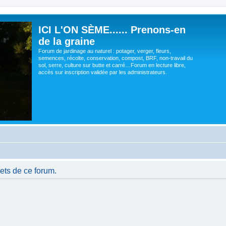
ICI L'ON SÈME...... Prenons-en
de la graine
Forum de jardinage au naturel : potager, verger, fleurs,
semences, récolte, conservation, compost, BRF, non-travail du
sol, serre, culture sur butte et carré…Forum en lecture libre,
accès sur inscription validée par les administrateurs.
ets de ce forum.