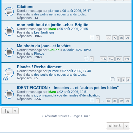
Citations
Dernier message par
plumee
«
06 août 2026, 06:47
Posté dans
des petits riens et des grands touts...
Réponses :
13
mon petit bout de jardin...chez Brigitte
Dernier message par
Marc
«
05 août 2026, 20:55
Posté dans
Les Jardingos
Réponses :
1966
1
76
77
78
79
…
Ma photo du jour…et la vôtre
Dernier message par
Claude
«
02 août 2026, 18:54
Posté dans
Photos
Réponses :
3968
1
156
157
158
159
…
Planète / Réchauffement
Dernier message par
plumee
«
02 août 2026, 17:40
Posté dans
des petits riens et des grands touts...
Réponses :
65
1
2
3
IDENTIFICATION • Insectes … et "autres petites bêtes"
Dernier message par
Marc
«
02 août 2026, 12:51
Posté dans
ici, on répond à vos demandes d’identification.
Réponses :
2237
1
87
88
89
90
…
8 résultats trouvés • Page
1
sur
1
Aller à