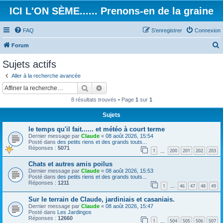
ICI L'ON SÈME...... Prenons-en de la graine
FAQ
S’enregistrer
Connexion
Forum
e
Sujets actifs
c
Aller à la recherche avancée
h
Rechercher
Recherche avancée
e
8 résultats trouvés • Page
1
sur
1
r
Sujets
c
le temps qu'il fait...... et météo à court terme
h
Dernier message par
Claude
«
08 août 2026, 15:54
e
Posté dans
des petits riens et des grands touts...
Réponses :
5071
1
200
201
202
203
…
r
Chats et autres amis poilus
Dernier message par
Claude
«
08 août 2026, 15:53
Posté dans
des petits riens et des grands touts...
Réponses :
1211
1
46
47
48
49
…
Sur le terrain de Claude, jardiniais et casaniais.
Dernier message par
Claude
«
08 août 2026, 15:47
Posté dans
Les Jardingos
Réponses :
12660
1
504
505
506
507
…