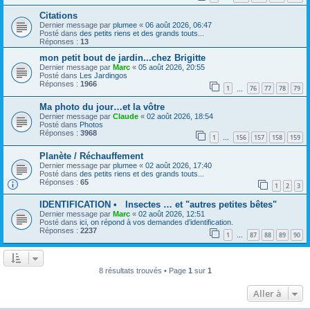
Citations
Dernier message par
plumee
«
06 août 2026, 06:47
Posté dans
des petits riens et des grands touts...
Réponses :
13
mon petit bout de jardin...chez Brigitte
Dernier message par
Marc
«
05 août 2026, 20:55
Posté dans
Les Jardingos
Réponses :
1966
1
76
77
78
79
…
Ma photo du jour…et la vôtre
Dernier message par
Claude
«
02 août 2026, 18:54
Posté dans
Photos
Réponses :
3968
1
156
157
158
159
…
Planète / Réchauffement
Dernier message par
plumee
«
02 août 2026, 17:40
Posté dans
des petits riens et des grands touts...
Réponses :
65
1
2
3
IDENTIFICATION • Insectes … et "autres petites bêtes"
Dernier message par
Marc
«
02 août 2026, 12:51
Posté dans
ici, on répond à vos demandes d’identification.
Réponses :
2237
1
87
88
89
90
…
8 résultats trouvés • Page
1
sur
1
Aller à