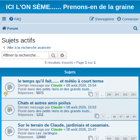
ICI L'ON SÈME...... Prenons-en de la graine
FAQ
S’enregistrer
Connexion
Forum
e
Sujets actifs
c
Aller à la recherche avancée
h
Rechercher
Recherche avancée
e
8 résultats trouvés • Page
1
sur
1
r
Sujets
c
le temps qu'il fait...... et météo à court terme
h
Dernier message par
Claude
«
08 août 2026, 15:54
e
Posté dans
des petits riens et des grands touts...
Réponses :
5071
1
200
201
202
203
…
r
Chats et autres amis poilus
Dernier message par
Claude
«
08 août 2026, 15:53
Posté dans
des petits riens et des grands touts...
Réponses :
1211
1
46
47
48
49
…
Sur le terrain de Claude, jardiniais et casaniais.
Dernier message par
Claude
«
08 août 2026, 15:47
Posté dans
Les Jardingos
Réponses :
12660
1
504
505
506
507
…