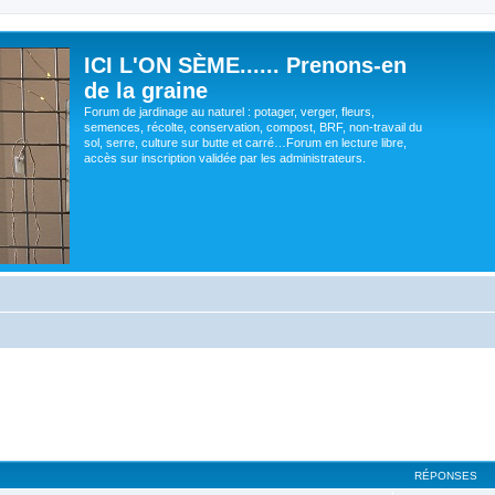
ICI L'ON SÈME...... Prenons-en
de la graine
Forum de jardinage au naturel : potager, verger, fleurs,
semences, récolte, conservation, compost, BRF, non-travail du
sol, serre, culture sur butte et carré…Forum en lecture libre,
accès sur inscription validée par les administrateurs.
RÉPONSES