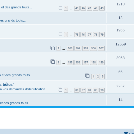
1210
s et des grands touts...
1
45
46
47
48
49
…
13
des grands touts...
1966
1
75
76
77
78
79
…
12659
1
503
504
505
506
507
…
3968
1
155
156
157
158
159
…
65
s et des grands touts...
1
2
3
s bêtes"
2237
 à vos demandes d’identification.
1
86
87
88
89
90
…
14
 et des grands touts...