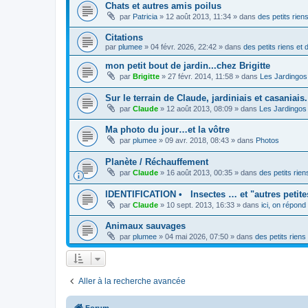
Chats et autres amis poilus
par
Patricia
» 12 août 2013, 11:34 » dans
des petits rien
Citations
par
plumee
» 04 févr. 2026, 22:42 » dans
des petits riens et 
mon petit bout de jardin...chez Brigitte
par
Brigitte
» 27 févr. 2014, 11:58 » dans
Les Jardingos
Sur le terrain de Claude, jardiniais et casaniais.
par
Claude
» 12 août 2013, 08:09 » dans
Les Jardingos
Ma photo du jour…et la vôtre
par
plumee
» 09 avr. 2018, 08:43 » dans
Photos
Planète / Réchauffement
par
Claude
» 16 août 2013, 00:35 » dans
des petits rien
IDENTIFICATION • Insectes … et "autres petite
par
Claude
» 10 sept. 2013, 16:33 » dans
ici, on répond
Animaux sauvages
par
plumee
» 04 mai 2026, 07:50 » dans
des petits riens
Aller à la recherche avancée