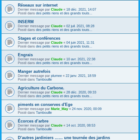
Réseaux sur internet
Dernier message par
Claude
«
18 déc. 2021, 14:07
Posté dans
des petits riens et des grands touts...
INSERM
Dernier message par
Claude
«
02 juil. 2021, 08:28
Posté dans
des petits riens et des grands touts...
Stages et conférences
Dernier message par
Claude
«
04 juin 2021, 11:31
Posté dans
des petits riens et des grands touts...
Engrais
Dernier message par
Claude
«
10 avr. 2021, 22:38
Posté dans
des petits riens et des grands touts...
Manger autrefois
Dernier message par
plumee
«
22 janv. 2021, 18:59
Posté dans
Tambouille
Agriculture du Carbone.
Dernier message par
Claude
«
28 déc. 2020, 09:33
Posté dans
des petits riens et des grands touts...
piments en conserves d'Ege
Dernier message par
Marie_May
«
24 nov. 2020, 00:09
Posté dans
Tambouille
Écorces d’arbre
Dernier message par
Claude
«
14 oct. 2020, 08:53
Posté dans
Tambouille
D’autres jardiniers …… une tournée des jardins