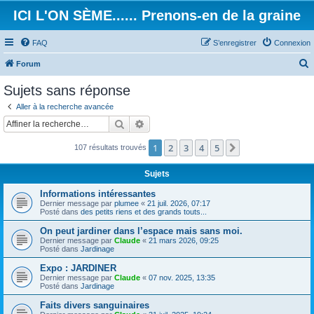
ICI L'ON SÈME...... Prenons-en de la graine
FAQ
S’enregistrer
Connexion
Forum
e
Sujets sans réponse
c
Aller à la recherche avancée
h
Rechercher
Recherche avancée
e
1
2
3
4
5
Suivante
107 résultats trouvés
r
c
Sujets
h
Informations intéressantes
e
Dernier message par
plumee
«
21 juil. 2026, 07:17
Posté dans
des petits riens et des grands touts...
r
On peut jardiner dans l’espace mais sans moi.
Dernier message par
Claude
«
21 mars 2026, 09:25
Posté dans
Jardinage
Expo : JARDINER
Dernier message par
Claude
«
07 nov. 2025, 13:35
Posté dans
Jardinage
Faits divers sanguinaires