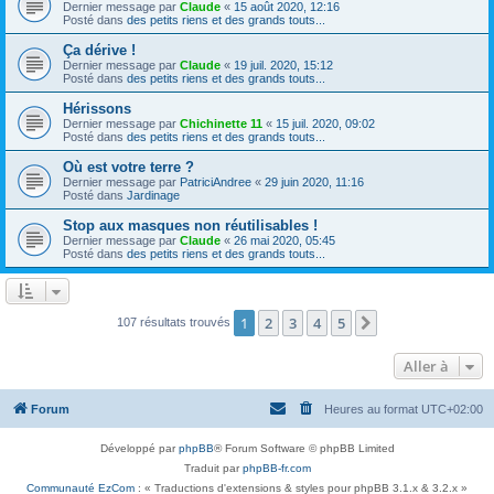
Dernier message par
Claude
«
15 août 2020, 12:16
Posté dans
des petits riens et des grands touts...
Ça dérive !
Dernier message par
Claude
«
19 juil. 2020, 15:12
Posté dans
des petits riens et des grands touts...
Hérissons
Dernier message par
Chichinette 11
«
15 juil. 2020, 09:02
Posté dans
des petits riens et des grands touts...
Où est votre terre ?
Dernier message par
PatriciAndree
«
29 juin 2020, 11:16
Posté dans
Jardinage
Stop aux masques non réutilisables !
Dernier message par
Claude
«
26 mai 2020, 05:45
Posté dans
des petits riens et des grands touts...
1
2
3
4
5
Suivante
107 résultats trouvés
Aller à
Forum
Heures au format
UTC+02:00
Développé par
phpBB
® Forum Software © phpBB Limited
Traduit par
phpBB-fr.com
Communauté EzCom
: « Traductions d'extensions & styles pour phpBB 3.1.x & 3.2.x »