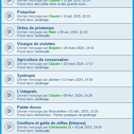
Dernier message par
Claude
«
31 juil. 2025, 19:24
Posté dans
des petits riens et des grands touts...
Pistachier
Dernier message par
Claude
«
10 juil. 2025, 20:15
Posté dans
Jardinage
Orties de printemps
Dernier message par
Marc
«
09 avr. 2024, 11:19
Posté dans
Tambouille
Vinaigre de violettes
Dernier message par
Brigitte
«
25 mars 2024, 14:42
Posté dans
Tambouille
Agriculture de conservation
Dernier message par
Claude
«
23 mars 2024, 17:17
Posté dans
Jardinage
Syntropie
Dernier message par
plumee
«
13 mars 2024, 14:30
Posté dans
Jardinage
L’integrale.
Dernier message par
Claude
«
08 févr. 2024, 14:28
Posté dans
Jardinage
Patate douce
Dernier message par
Muscardine
«
01 déc. 2023, 13:20
Posté dans
Antisèches - Fiches pratiques de jardinage
Confiture et gelée de nèfles (bibaces)
Dernier message par
Chichinette 11
«
03 juil. 2023, 19:30
Posté dans
Tambouille