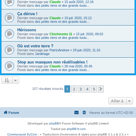
Dernier message par
Claude
«
15 août 2020, 12:16
Posté dans
des petits riens et des grands touts...
Ça dérive !
Dernier message par
Claude
«
19 juil. 2020, 15:12
Posté dans
des petits riens et des grands touts...
Hérissons
Dernier message par
Chichinette 11
«
15 juil. 2020, 09:02
Posté dans
des petits riens et des grands touts...
Où est votre terre ?
Dernier message par
PatriciAndree
«
29 juin 2020, 11:16
Posté dans
Jardinage
Stop aux masques non réutilisables !
Dernier message par
Claude
«
26 mai 2020, 05:45
Posté dans
des petits riens et des grands touts...
1
2
3
4
5
Suivante
107 résultats trouvés
Aller à
Forum
Heures au format
UTC+02:00
Développé par
phpBB
® Forum Software © phpBB Limited
Traduit par
phpBB-fr.com
Communauté EzCom
: « Traductions d'extensions & styles pour phpBB 3.1.x & 3.2.x »