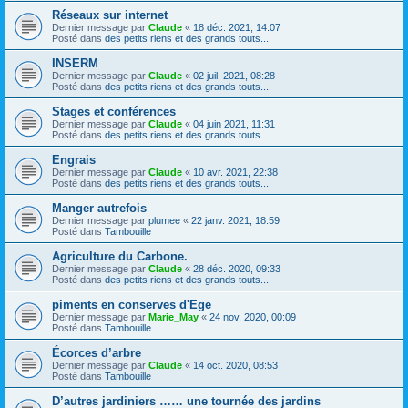
Réseaux sur internet
Dernier message par
Claude
«
18 déc. 2021, 14:07
Posté dans
des petits riens et des grands touts...
INSERM
Dernier message par
Claude
«
02 juil. 2021, 08:28
Posté dans
des petits riens et des grands touts...
Stages et conférences
Dernier message par
Claude
«
04 juin 2021, 11:31
Posté dans
des petits riens et des grands touts...
Engrais
Dernier message par
Claude
«
10 avr. 2021, 22:38
Posté dans
des petits riens et des grands touts...
Manger autrefois
Dernier message par
plumee
«
22 janv. 2021, 18:59
Posté dans
Tambouille
Agriculture du Carbone.
Dernier message par
Claude
«
28 déc. 2020, 09:33
Posté dans
des petits riens et des grands touts...
piments en conserves d'Ege
Dernier message par
Marie_May
«
24 nov. 2020, 00:09
Posté dans
Tambouille
Écorces d’arbre
Dernier message par
Claude
«
14 oct. 2020, 08:53
Posté dans
Tambouille
D’autres jardiniers …… une tournée des jardins