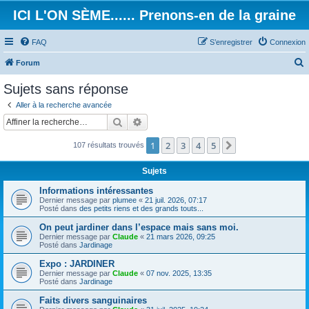
ICI L'ON SÈME...... Prenons-en de la graine
FAQ
S’enregistrer
Connexion
Forum
e
Sujets sans réponse
c
Aller à la recherche avancée
h
Rechercher
Recherche avancée
e
1
2
3
4
5
Suivante
107 résultats trouvés
r
c
Sujets
h
Informations intéressantes
e
Dernier message par
plumee
«
21 juil. 2026, 07:17
Posté dans
des petits riens et des grands touts...
r
On peut jardiner dans l’espace mais sans moi.
Dernier message par
Claude
«
21 mars 2026, 09:25
Posté dans
Jardinage
Expo : JARDINER
Dernier message par
Claude
«
07 nov. 2025, 13:35
Posté dans
Jardinage
Faits divers sanguinaires