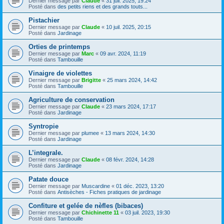
Dernier message par
Claude
«
31 juil. 2025, 19:24
Posté dans
des petits riens et des grands touts...
Pistachier
Dernier message par
Claude
«
10 juil. 2025, 20:15
Posté dans
Jardinage
Orties de printemps
Dernier message par
Marc
«
09 avr. 2024, 11:19
Posté dans
Tambouille
Vinaigre de violettes
Dernier message par
Brigitte
«
25 mars 2024, 14:42
Posté dans
Tambouille
Agriculture de conservation
Dernier message par
Claude
«
23 mars 2024, 17:17
Posté dans
Jardinage
Syntropie
Dernier message par
plumee
«
13 mars 2024, 14:30
Posté dans
Jardinage
L’integrale.
Dernier message par
Claude
«
08 févr. 2024, 14:28
Posté dans
Jardinage
Patate douce
Dernier message par
Muscardine
«
01 déc. 2023, 13:20
Posté dans
Antisèches - Fiches pratiques de jardinage
Confiture et gelée de nèfles (bibaces)
Dernier message par
Chichinette 11
«
03 juil. 2023, 19:30
Posté dans
Tambouille