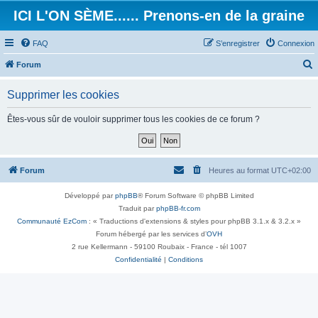
ICI L'ON SÈME...... Prenons-en de la graine
FAQ
S’enregistrer
Connexion
Forum
e
Supprimer les cookies
c
h
Êtes-vous sûr de vouloir supprimer tous les cookies de ce forum ?
e
r
c
Forum
Heures au format
UTC+02:00
h
Développé par
phpBB
® Forum Software © phpBB Limited
e
Traduit par
phpBB-fr.com
r
Communauté EzCom
: « Traductions d'extensions & styles pour phpBB 3.1.x & 3.2.x »
Forum hébergé par les services d’
OVH
2 rue Kellermann - 59100 Roubaix - France - tél 1007
Confidentialité
|
Conditions