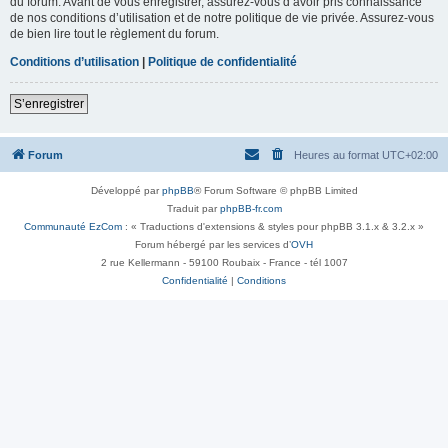
du forum. Avant de vous enregistrer, assurez-vous d’avoir pris connaissance
de nos conditions d’utilisation et de notre politique de vie privée. Assurez-vous
de bien lire tout le règlement du forum.
Conditions d’utilisation
|
Politique de confidentialité
S’enregistrer
Forum
Heures au format
UTC+02:00
Développé par
phpBB
® Forum Software © phpBB Limited
Traduit par
phpBB-fr.com
Communauté EzCom
: « Traductions d'extensions & styles pour phpBB 3.1.x & 3.2.x »
Forum hébergé par les services d’
OVH
2 rue Kellermann - 59100 Roubaix - France - tél 1007
Confidentialité
|
Conditions