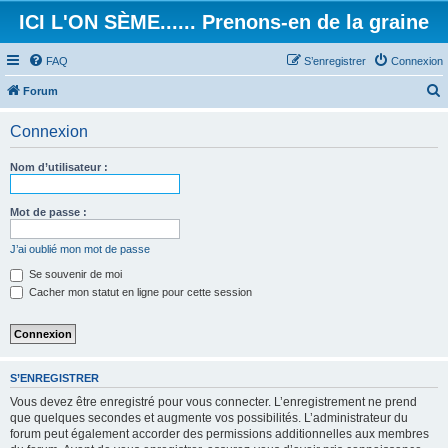
ICI L'ON SÈME...... Prenons-en de la graine
FAQ
S’enregistrer
Connexion
Forum
e
Connexion
c
h
Nom d’utilisateur :
e
r
Mot de passe :
c
J’ai oublié mon mot de passe
h
Se souvenir de moi
e
Cacher mon statut en ligne pour cette session
r
S’ENREGISTRER
Vous devez être enregistré pour vous connecter. L’enregistrement ne prend
que quelques secondes et augmente vos possibilités. L’administrateur du
forum peut également accorder des permissions additionnelles aux membres