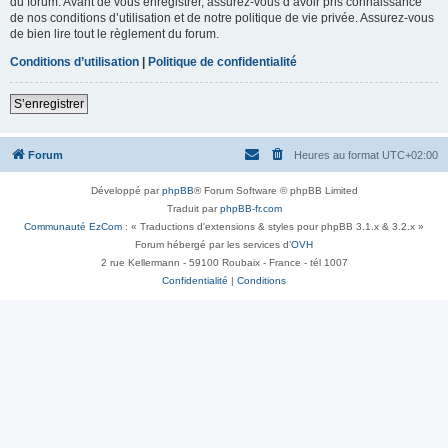
du forum. Avant de vous enregistrer, assurez-vous d’avoir pris connaissance
de nos conditions d’utilisation et de notre politique de vie privée. Assurez-vous
de bien lire tout le règlement du forum.
Conditions d’utilisation
|
Politique de confidentialité
S’enregistrer
Forum
Heures au format
UTC+02:00
Développé par
phpBB
® Forum Software © phpBB Limited
Traduit par
phpBB-fr.com
Communauté EzCom
: « Traductions d'extensions & styles pour phpBB 3.1.x & 3.2.x »
Forum hébergé par les services d’
OVH
2 rue Kellermann - 59100 Roubaix - France - tél 1007
Confidentialité
|
Conditions