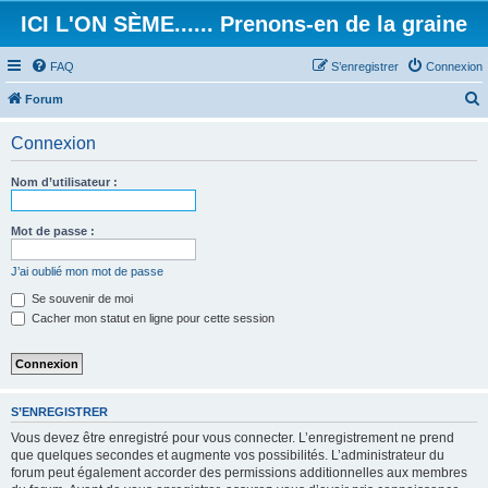
ICI L'ON SÈME...... Prenons-en de la graine
FAQ
S’enregistrer
Connexion
Forum
e
Connexion
c
h
Nom d’utilisateur :
e
r
Mot de passe :
c
J’ai oublié mon mot de passe
h
Se souvenir de moi
e
Cacher mon statut en ligne pour cette session
r
S’ENREGISTRER
Vous devez être enregistré pour vous connecter. L’enregistrement ne prend
que quelques secondes et augmente vos possibilités. L’administrateur du
forum peut également accorder des permissions additionnelles aux membres