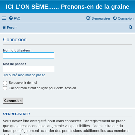
ICI L'ON SÈME...... Prenons-en de la graine
FAQ
S’enregistrer
Connexion
Forum
e
Connexion
c
h
Nom d’utilisateur :
e
r
Mot de passe :
c
J’ai oublié mon mot de passe
h
Se souvenir de moi
e
Cacher mon statut en ligne pour cette session
r
S’ENREGISTRER
Vous devez être enregistré pour vous connecter. L’enregistrement ne prend
que quelques secondes et augmente vos possibilités. L’administrateur du
forum peut également accorder des permissions additionnelles aux membres