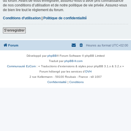
du forum. Avant de vous enregistrer, assurez-vous d’avoir pris connaissance
de nos conditions d’utilisation et de notre politique de vie privée. Assurez-vous
de bien lire tout le règlement du forum.
Conditions d’utilisation
|
Politique de confidentialité
S’enregistrer
Forum
Heures au format
UTC+02:00
Développé par
phpBB
® Forum Software © phpBB Limited
Traduit par
phpBB-fr.com
Communauté EzCom
: « Traductions d'extensions & styles pour phpBB 3.1.x & 3.2.x »
Forum hébergé par les services d’
OVH
2 rue Kellermann - 59100 Roubaix - France - tél 1007
Confidentialité
|
Conditions