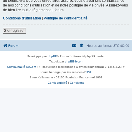
du forum. Avant de vous enregistrer, assurez-vous d’avoir pris connaissance
de nos conditions d’utilisation et de notre politique de vie privée. Assurez-vous
de bien lire tout le règlement du forum.
Conditions d’utilisation
|
Politique de confidentialité
S’enregistrer
Forum
Heures au format
UTC+02:00
Développé par
phpBB
® Forum Software © phpBB Limited
Traduit par
phpBB-fr.com
Communauté EzCom
: « Traductions d'extensions & styles pour phpBB 3.1.x & 3.2.x »
Forum hébergé par les services d’
OVH
2 rue Kellermann - 59100 Roubaix - France - tél 1007
Confidentialité
|
Conditions