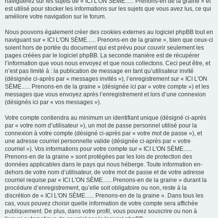
naviguerez sur les sujets de « ICI L'ON SÈME...... Prenons-en de la graine » et
est utilisé pour stocker les informations sur les sujets que vous avez lus, ce qui
améliore votre navigation sur le forum.
Nous pouvons également créer des cookies externes au logiciel phpBB tout en
naviguant sur « ICI L'ON SÈME...... Prenons-en de la graine », bien que ceux-ci
soient hors de portée du document qui est prévu pour couvrir seulement les
pages créées par le logiciel phpBB. La seconde manière est de récupérer
l’information que vous nous envoyez et que nous collectons. Ceci peut être, et
n’est pas limité à : la publication de message en tant qu’utilisateur invité
(désignée ci-après par « messages invités »), l’enregistrement sur « ICI L'ON
SÈME...... Prenons-en de la graine » (désignée ici par « votre compte ») et les
messages que vous envoyez après l’enregistrement et lors d’une connexion
(désignés ici par « vos messages »).
Votre compte contiendra au minimum un identifiant unique (désigné ci-après
par « votre nom d’utilisateur »), un mot de passe personnel utilisé pour la
connexion à votre compte (désigné ci-après par « votre mot de passe »), et
une adresse courriel personnelle valide (désignée ci-après par « votre
courriel »). Vos informations pour votre compte sur « ICI L'ON SÈME......
Prenons-en de la graine » sont protégées par les lois de protection des
données applicables dans le pays qui nous héberge. Toute information en-
dehors de votre nom d’utilisateur, de votre mot de passe et de votre adresse
courriel requise par « ICI L'ON SÈME...... Prenons-en de la graine » durant la
procédure d’enregistrement, qu’elle soit obligatoire ou non, reste à la
discrétion de « ICI L'ON SÈME...... Prenons-en de la graine ». Dans tous les
cas, vous pouvez choisir quelle information de votre compte sera affichée
publiquement. De plus, dans votre profil, vous pouvez souscrire ou non à