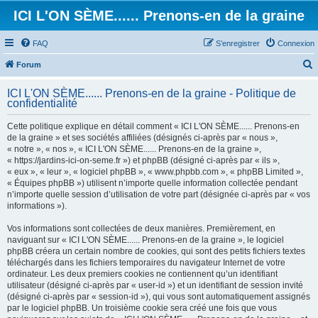
ICI L'ON SÈME...... Prenons-en de la graine
FAQ
S’enregistrer
Connexion
Forum
e
ICI L'ON SÈME...... Prenons-en de la graine - Politique de
c
confidentialité
h
Cette politique explique en détail comment « ICI L'ON SÈME...... Prenons-en
e
de la graine » et ses sociétés affiliées (désignés ci-après par « nous »,
« notre », « nos », « ICI L'ON SÈME...... Prenons-en de la graine »,
r
« https://jardins-ici-on-seme.fr ») et phpBB (désigné ci-après par « ils »,
c
« eux », « leur », « logiciel phpBB », « www.phpbb.com », « phpBB Limited »,
« Équipes phpBB ») utilisent n’importe quelle information collectée pendant
h
n’importe quelle session d’utilisation de votre part (désignée ci-après par « vos
e
informations »).
r
Vos informations sont collectées de deux manières. Premièrement, en
naviguant sur « ICI L'ON SÈME...... Prenons-en de la graine », le logiciel
phpBB créera un certain nombre de cookies, qui sont des petits fichiers textes
téléchargés dans les fichiers temporaires du navigateur Internet de votre
ordinateur. Les deux premiers cookies ne contiennent qu’un identifiant
utilisateur (désigné ci-après par « user-id ») et un identifiant de session invité
(désigné ci-après par « session-id »), qui vous sont automatiquement assignés
par le logiciel phpBB. Un troisième cookie sera créé une fois que vous