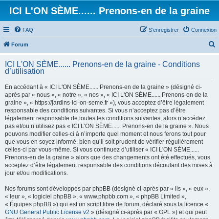
ICI L'ON SÈME...... Prenons-en de la graine
FAQ
S’enregistrer
Connexion
Forum
e
ICI L'ON SÈME...... Prenons-en de la graine - Conditions
c
d’utilisation
h
En accédant à « ICI L'ON SÈME...... Prenons-en de la graine » (désigné ci-
e
après par « nous », « notre », « nos », « ICI L'ON SÈME...... Prenons-en de la
graine », « https://jardins-ici-on-seme.fr »), vous acceptez d’être légalement
r
responsable des conditions suivantes. Si vous n’acceptez pas d’être
c
légalement responsable de toutes les conditions suivantes, alors n’accédez
pas et/ou n’utilisez pas « ICI L'ON SÈME...... Prenons-en de la graine ». Nous
h
pouvons modifier celles-ci à n’importe quel moment et nous ferons tout pour
e
que vous en soyez informé, bien qu’il soit prudent de vérifier régulièrement
celles-ci par vous-même. Si vous continuez d’utiliser « ICI L'ON SÈME......
r
Prenons-en de la graine » alors que des changements ont été effectués, vous
acceptez d’être légalement responsable des conditions découlant des mises à
jour et/ou modifications.
Nos forums sont développés par phpBB (désigné ci-après par « ils », « eux »,
« leur », « logiciel phpBB », « www.phpbb.com », « phpBB Limited »,
« Équipes phpBB ») qui est un script libre de forum, déclaré sous la licence «
GNU General Public License v2
» (désigné ci-après par « GPL ») et qui peut