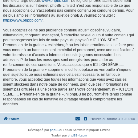
être téléchargé depuis
www.phpbb.com
. Le logiciel phpBB facilite seulement
les discussions sur Internet. phpBB Limited n’est pas responsable de ce que
nous acceptons ou n’acceptons pas comme contenu ou conduite permis. Pour
de plus amples informations au sujet de phpBB, veuillez consulter :
https://www.phpbb.com/
.
Vous acceptez de ne pas publier de contenu abusif, obscène, vulgaire,
diffamatoire, choquant, menaçant, à caractère sexuel ou tout autre contenu qui
peut transgresser les lois de votre pays, du pays où « ICI L'ON SÈME......
Prenons-en de la graine » est hébergé ou les lois internationales. Le faire peut
vous mener à un bannissement immédiat et permanent, avec une notification à
votre fournisseur d’accès à Internet si nous le jugeons nécessaire. Les
adresses IP de tous les messages sont enregistrées pour aider au
renforcement de ces conditions. Vous acceptez que « ICI L'ON SÈME......
Prenons-en de la graine » supprime, modifie, déplace ou verrouille n’importe
quel sujet lorsque nous estimons que cela est nécessaire. En tant que
membre, vous acceptez que toutes les informations que vous avez saisies
soient stockées dans notre base de données. Bien que ces informations ne
soient pas diffusées à une tierce partie sans votre consentement, ni « ICI L'ON
SÈME...... Prenons-en de la graine », ni phpBB ne pourront être tenus comme
responsables en cas de tentative de piratage visant à compromettre les
données.
Forum
Heures au format
UTC+02:00
Développé par
phpBB
® Forum Software © phpBB Limited
Traduit par
phpBB-fr.com