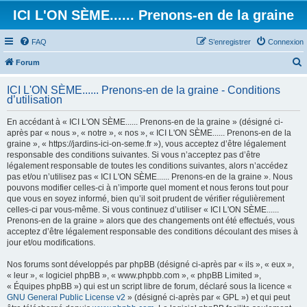
ICI L'ON SÈME...... Prenons-en de la graine
FAQ
S’enregistrer
Connexion
Forum
e
ICI L'ON SÈME...... Prenons-en de la graine - Conditions
c
d’utilisation
h
En accédant à « ICI L'ON SÈME...... Prenons-en de la graine » (désigné ci-
e
après par « nous », « notre », « nos », « ICI L'ON SÈME...... Prenons-en de la
graine », « https://jardins-ici-on-seme.fr »), vous acceptez d’être légalement
r
responsable des conditions suivantes. Si vous n’acceptez pas d’être
c
légalement responsable de toutes les conditions suivantes, alors n’accédez
pas et/ou n’utilisez pas « ICI L'ON SÈME...... Prenons-en de la graine ». Nous
h
pouvons modifier celles-ci à n’importe quel moment et nous ferons tout pour
e
que vous en soyez informé, bien qu’il soit prudent de vérifier régulièrement
celles-ci par vous-même. Si vous continuez d’utiliser « ICI L'ON SÈME......
r
Prenons-en de la graine » alors que des changements ont été effectués, vous
acceptez d’être légalement responsable des conditions découlant des mises à
jour et/ou modifications.
Nos forums sont développés par phpBB (désigné ci-après par « ils », « eux »,
« leur », « logiciel phpBB », « www.phpbb.com », « phpBB Limited »,
« Équipes phpBB ») qui est un script libre de forum, déclaré sous la licence «
GNU General Public License v2
» (désigné ci-après par « GPL ») et qui peut