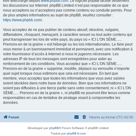
être téléchargé depuis
www.phpbb.com
. Le logiciel phpBB facilite seulement
les discussions sur Internet. phpBB Limited n’est pas responsable de ce que
nous acceptons ou n’acceptons pas comme contenu ou conduite permis. Pour
de plus amples informations au sujet de phpBB, veuillez consulter :
https://www.phpbb.com/
.
Vous acceptez de ne pas publier de contenu abusif, obscène, vulgaire,
diffamatoire, choquant, menaçant, à caractère sexuel ou tout autre contenu qui
peut transgresser les lois de votre pays, du pays où « ICI L'ON SÈME......
Prenons-en de la graine » est hébergé ou les lois internationales. Le faire peut
vous mener à un bannissement immédiat et permanent, avec une notification à
votre fournisseur d’accès à Internet si nous le jugeons nécessaire. Les
adresses IP de tous les messages sont enregistrées pour aider au
renforcement de ces conditions. Vous acceptez que « ICI L'ON SÈME......
Prenons-en de la graine » supprime, modifie, déplace ou verrouille n’importe
quel sujet lorsque nous estimons que cela est nécessaire. En tant que
membre, vous acceptez que toutes les informations que vous avez saisies
soient stockées dans notre base de données. Bien que ces informations ne
soient pas diffusées à une tierce partie sans votre consentement, ni « ICI L'ON
SÈME...... Prenons-en de la graine », ni phpBB ne pourront être tenus comme
responsables en cas de tentative de piratage visant à compromettre les
données.
Forum
Heures au format
UTC+02:00
Développé par
phpBB
® Forum Software © phpBB Limited
Traduit par
phpBB-fr.com