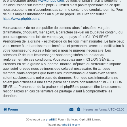
être téléchargé depuis
www.phpbb.com
. Le logiciel phpBB facilite seulement
les discussions sur Internet. phpBB Limited n’est pas responsable de ce que
nous acceptons ou n’acceptons pas comme contenu ou conduite permis. Pour
de plus amples informations au sujet de phpBB, veuillez consulter :
https://www.phpbb.com/
.
Vous acceptez de ne pas publier de contenu abusif, obscène, vulgaire,
diffamatoire, choquant, menaçant, à caractère sexuel ou tout autre contenu qui
peut transgresser les lois de votre pays, du pays où « ICI L'ON SÈME......
Prenons-en de la graine » est hébergé ou les lois internationales. Le faire peut
vous mener à un bannissement immédiat et permanent, avec une notification à
votre fournisseur d’accès à Internet si nous le jugeons nécessaire. Les
adresses IP de tous les messages sont enregistrées pour aider au
renforcement de ces conditions. Vous acceptez que « ICI L'ON SÈME......
Prenons-en de la graine » supprime, modifie, déplace ou verrouille n’importe
quel sujet lorsque nous estimons que cela est nécessaire. En tant que
membre, vous acceptez que toutes les informations que vous avez saisies
soient stockées dans notre base de données. Bien que ces informations ne
soient pas diffusées à une tierce partie sans votre consentement, ni « ICI L'ON
SÈME...... Prenons-en de la graine », ni phpBB ne pourront être tenus comme
responsables en cas de tentative de piratage visant à compromettre les
données.
Forum
Heures au format
UTC+02:00
Développé par
phpBB
® Forum Software © phpBB Limited
Traduit par
phpBB-fr.com