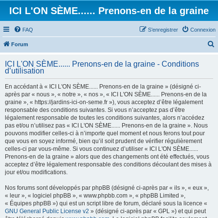
ICI L'ON SÈME...... Prenons-en de la graine
FAQ
S’enregistrer
Connexion
Forum
e
ICI L'ON SÈME...... Prenons-en de la graine - Conditions
c
d’utilisation
h
En accédant à « ICI L'ON SÈME...... Prenons-en de la graine » (désigné ci-
e
après par « nous », « notre », « nos », « ICI L'ON SÈME...... Prenons-en de la
graine », « https://jardins-ici-on-seme.fr »), vous acceptez d’être légalement
r
responsable des conditions suivantes. Si vous n’acceptez pas d’être
c
légalement responsable de toutes les conditions suivantes, alors n’accédez
pas et/ou n’utilisez pas « ICI L'ON SÈME...... Prenons-en de la graine ». Nous
h
pouvons modifier celles-ci à n’importe quel moment et nous ferons tout pour
e
que vous en soyez informé, bien qu’il soit prudent de vérifier régulièrement
celles-ci par vous-même. Si vous continuez d’utiliser « ICI L'ON SÈME......
r
Prenons-en de la graine » alors que des changements ont été effectués, vous
acceptez d’être légalement responsable des conditions découlant des mises à
jour et/ou modifications.
Nos forums sont développés par phpBB (désigné ci-après par « ils », « eux »,
« leur », « logiciel phpBB », « www.phpbb.com », « phpBB Limited »,
« Équipes phpBB ») qui est un script libre de forum, déclaré sous la licence «
GNU General Public License v2
» (désigné ci-après par « GPL ») et qui peut