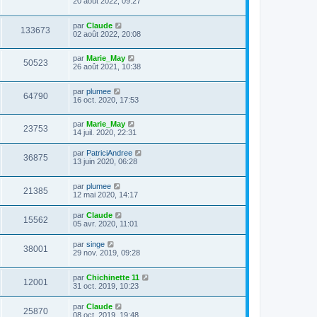
20 août 2022, 09:27
par
Claude
133673
02 août 2022, 20:08
par
Marie_May
50523
26 août 2021, 10:38
par
plumee
64790
16 oct. 2020, 17:53
par
Marie_May
23753
14 juil. 2020, 22:31
par
PatriciAndree
36875
13 juin 2020, 06:28
par
plumee
21385
12 mai 2020, 14:17
par
Claude
15562
05 avr. 2020, 11:01
par
singe
38001
29 nov. 2019, 09:28
par
Chichinette 11
12001
31 oct. 2019, 10:23
par
Claude
25870
08 oct. 2019, 19:48