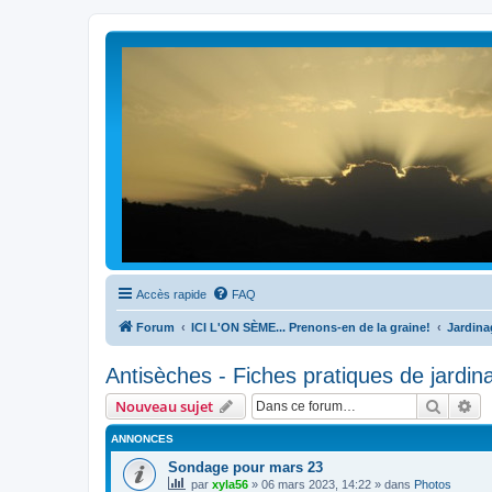
Accès rapide
FAQ
Forum
ICI L'ON SÈME... Prenons-en de la graine!
Jardina
Antisèches - Fiches pratiques de jardin
Recher
Re
Nouveau sujet
ANNONCES
Sondage pour mars 23
par
xyla56
» 06 mars 2023, 14:22 » dans
Photos