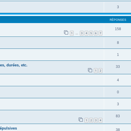
3
RÉPONSES
158
1
3
4
5
6
7
…
8
1
s, durées, etc.
33
1
2
4
0
3
83
1
2
3
4
répulsives
38