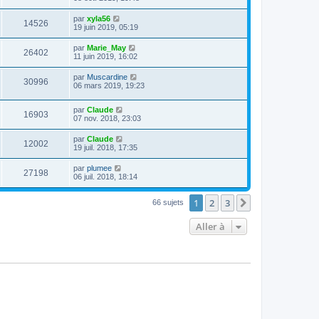
par
xyla56
14526
19 juin 2019, 05:19
par
Marie_May
26402
11 juin 2019, 16:02
par
Muscardine
30996
06 mars 2019, 19:23
par
Claude
16903
07 nov. 2018, 23:03
par
Claude
12002
19 juil. 2018, 17:35
par
plumee
27198
06 juil. 2018, 18:14
1
2
3
Suivante
66 sujets
Aller à