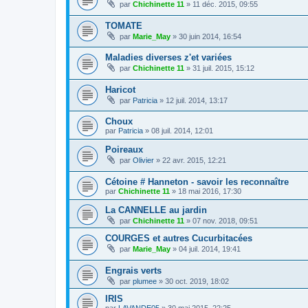
par
Chichinette 11
» 11 déc. 2015, 09:55
TOMATE
par
Marie_May
» 30 juin 2014, 16:54
Maladies diverses z'et variées
par
Chichinette 11
» 31 juil. 2015, 15:12
Haricot
par
Patricia
» 12 juil. 2014, 13:17
Choux
par
Patricia
» 08 juil. 2014, 12:01
Poireaux
par
Olivier
» 22 avr. 2015, 12:21
Cétoine # Hanneton - savoir les reconnaître
par
Chichinette 11
» 18 mai 2016, 17:30
La CANNELLE au jardin
par
Chichinette 11
» 07 nov. 2018, 09:51
COURGES et autres Cucurbitacées
par
Marie_May
» 04 juil. 2014, 19:41
Engrais verts
par
plumee
» 30 oct. 2019, 18:02
IRIS
par
LAVANDE05
» 30 mai 2015, 22:25