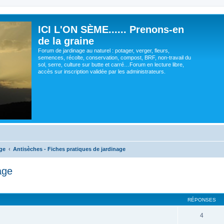
ICI L'ON SÈME...... Prenons-en
de la graine
Forum de jardinage au naturel : potager, verger, fleurs,
semences, récolte, conservation, compost, BRF, non-travail du
sol, serre, culture sur butte et carré…Forum en lecture libre,
accès sur inscription validée par les administrateurs.
ge
Antisèches - Fiches pratiques de jardinage
age
cher
cherche avancée
RÉPONSES
4