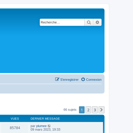
Rechercher
Recherche avancé
S’enregistrer
Connexion
1
2
3
Suivante
66 sujets
VUES
DERNIER MESSAGE
par
plumee
85784
09 mars 2023, 19:33