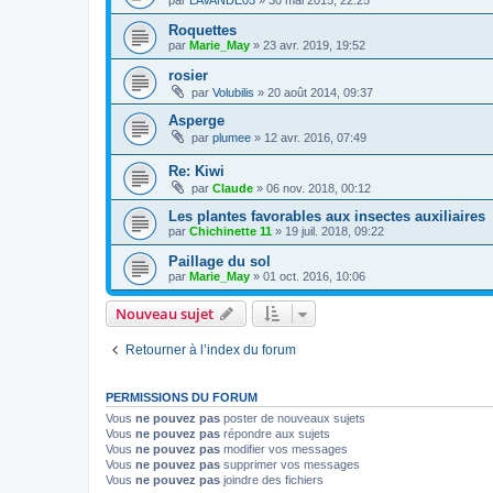
Roquettes
par
Marie_May
» 23 avr. 2019, 19:52
rosier
par
Volubilis
» 20 août 2014, 09:37
Asperge
par
plumee
» 12 avr. 2016, 07:49
Re: Kiwi
par
Claude
» 06 nov. 2018, 00:12
Les plantes favorables aux insectes auxiliaires
par
Chichinette 11
» 19 juil. 2018, 09:22
Paillage du sol
par
Marie_May
» 01 oct. 2016, 10:06
Nouveau sujet
Retourner à l’index du forum
PERMISSIONS DU FORUM
Vous
ne pouvez pas
poster de nouveaux sujets
Vous
ne pouvez pas
répondre aux sujets
Vous
ne pouvez pas
modifier vos messages
Vous
ne pouvez pas
supprimer vos messages
Vous
ne pouvez pas
joindre des fichiers