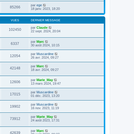
par
ege
85266
18 janv. 2023, 18:20
VUES
DERNIER MESSAGE
par
Claude
102450
22 sept. 2024, 20:04
par
Marc
6337
30 août 2024, 10:15
par
Muscardine
12054
26 avr. 2024, 09:27
par
Marc
42148
18 avr. 2024, 09:27
par
Marie_May
12606
13 mars 2024, 19:47
par
Muscardine
17015
01 déc. 2023, 13:20
par
Muscardine
19902
16 nov. 2023, 11:19
par
Marie_May
73912
24 août 2023, 17:31
par
Marc
42639