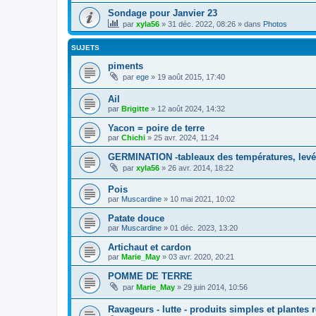
Sondage pour Janvier 23
par
xyla56
» 31 déc. 2022, 08:26 » dans
Photos
SUJETS
piments
par
ege
» 19 août 2015, 17:40
Ail
par
Brigitte
» 12 août 2024, 14:32
Yacon = poire de terre
par
Chichi
» 25 avr. 2024, 11:24
GERMINATION -tableaux des températures, levée
par
xyla56
» 26 avr. 2014, 18:22
Pois
par
Muscardine
» 10 mai 2021, 10:02
Patate douce
par
Muscardine
» 01 déc. 2023, 13:20
Artichaut et cardon
par
Marie_May
» 03 avr. 2020, 20:21
POMME DE TERRE
par
Marie_May
» 29 juin 2014, 10:56
Ravageurs - lutte - produits simples et plantes 