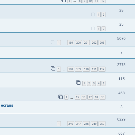
1
8
9
10
11
12
…
29
1
2
25
1
2
5070
1
199
200
201
202
203
…
7
2778
1
108
109
110
111
112
…
115
1
2
3
4
5
458
1
15
16
17
18
19
…
 ecrans
3
6229
1
246
247
248
249
250
…
667