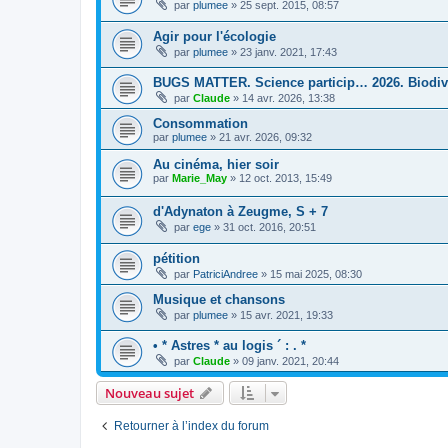
par
plumee
» 25 sept. 2015, 08:57
Agir pour l'écologie
par
plumee
» 23 janv. 2021, 17:43
BUGS MATTER. Science particip… 2026. Biodiv
par
Claude
» 14 avr. 2026, 13:38
Consommation
par
plumee
» 21 avr. 2026, 09:32
Au cinéma, hier soir
par
Marie_May
» 12 oct. 2013, 15:49
d'Adynaton à Zeugme, S + 7
par
ege
» 31 oct. 2016, 20:51
pétition
par
PatriciAndree
» 15 mai 2025, 08:30
Musique et chansons
par
plumee
» 15 avr. 2021, 19:33
• * Astres * au logis ´ : . *
par
Claude
» 09 janv. 2021, 20:44
Nouveau sujet
Retourner à l’index du forum