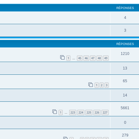
RÉPONSES
4
3
RÉPONSES
1210
1
45
46
47
48
49
…
13
65
1
2
3
14
5661
1
223
224
225
226
227
…
0
279