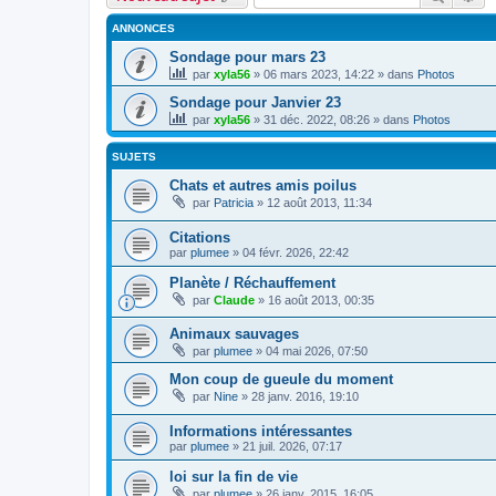
ANNONCES
Sondage pour mars 23
par
xyla56
» 06 mars 2023, 14:22 » dans
Photos
Sondage pour Janvier 23
par
xyla56
» 31 déc. 2022, 08:26 » dans
Photos
SUJETS
Chats et autres amis poilus
par
Patricia
» 12 août 2013, 11:34
Citations
par
plumee
» 04 févr. 2026, 22:42
Planète / Réchauffement
par
Claude
» 16 août 2013, 00:35
Animaux sauvages
par
plumee
» 04 mai 2026, 07:50
Mon coup de gueule du moment
par
Nine
» 28 janv. 2016, 19:10
Informations intéressantes
par
plumee
» 21 juil. 2026, 07:17
loi sur la fin de vie
par
plumee
» 26 janv. 2015, 16:05