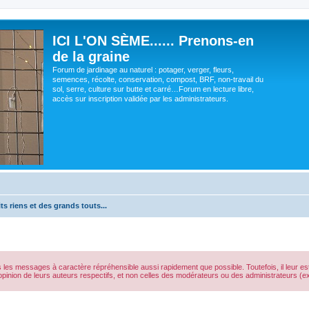
ICI L'ON SÈME...... Prenons-en
de la graine
Forum de jardinage au naturel : potager, verger, fleurs,
semences, récolte, conservation, compost, BRF, non-travail du
sol, serre, culture sur butte et carré…Forum en lecture libre,
accès sur inscription validée par les administrateurs.
ts riens et des grands touts...
s les messages à caractère répréhensible aussi rapidement que possible. Toutefois, il leur 
opinion de leurs auteurs respectifs, et non celles des modérateurs ou des administrateurs 
cher
cherche avancée