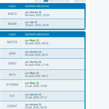
VUES
DERNIER MESSAGE
par
plumee
85673
09 mars 2023, 19:33
par
ege
85160
18 janv. 2023, 18:20
VUES
DERNIER MESSAGE
par
Marc
562753
06 août 2026, 08:32
par
plumee
2834
06 août 2026, 06:47
par
plumee
30507
02 août 2026, 17:40
par
Marc
3074
01 août 2026, 08:17
par
Marc
6770859
27 juil. 2026, 10:50
par
plumee
577
21 juil. 2026, 07:17
par
plumee
125647
20 juil. 2026, 06:52