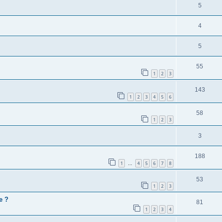
5
4
5
55
1
2
3
143
1
2
3
4
5
6
58
1
2
3
3
188
1
4
5
6
7
8
…
53
1
2
3
e ?
81
1
2
3
4