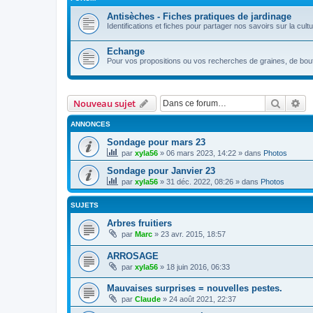
Antisèches - Fiches pratiques de jardinage
Identifications et fiches pour partager nos savoirs sur la cult
Echange
Pour vos propositions ou vos recherches de graines, de boutu
Recher
Re
Nouveau sujet
ANNONCES
Sondage pour mars 23
par
xyla56
» 06 mars 2023, 14:22 » dans
Photos
Sondage pour Janvier 23
par
xyla56
» 31 déc. 2022, 08:26 » dans
Photos
SUJETS
Arbres fruitiers
par
Marc
» 23 avr. 2015, 18:57
ARROSAGE
par
xyla56
» 18 juin 2016, 06:33
Mauvaises surprises = nouvelles pestes.
par
Claude
» 24 août 2021, 22:37