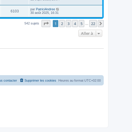
par
PatriciAndree
6103
30 août 2025, 16:31
Page
1
sur
22
1
2
3
4
5
22
Suivante
542 sujets
…
Aller à
s contacter
Supprimer les cookies
Heures au format
UTC+02:00