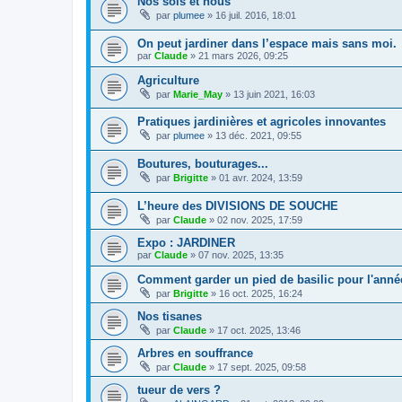
Nos sols et nous
par
plumee
» 16 juil. 2016, 18:01
On peut jardiner dans l’espace mais sans moi.
par
Claude
» 21 mars 2026, 09:25
Agriculture
par
Marie_May
» 13 juin 2021, 16:03
Pratiques jardinières et agricoles innovantes
par
plumee
» 13 déc. 2021, 09:55
Boutures, bouturages...
par
Brigitte
» 01 avr. 2024, 13:59
L’heure des DIVISIONS DE SOUCHE
par
Claude
» 02 nov. 2025, 17:59
Expo : JARDINER
par
Claude
» 07 nov. 2025, 13:35
Comment garder un pied de basilic pour l'anné
par
Brigitte
» 16 oct. 2025, 16:24
Nos tisanes
par
Claude
» 17 oct. 2025, 13:46
Arbres en souffrance
par
Claude
» 17 sept. 2025, 09:58
tueur de vers ?