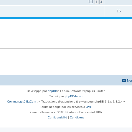
1
2
16
Nou
Développé par
phpBB
® Forum Software © phpBB Limited
Traduit par
phpBB-fr.com
Communauté EzCom
: « Traductions d'extensions & styles pour phpBB 3.1.x & 3.2.x »
Forum hébergé par les services d’
OVH
2 rue Kellermann - 59100 Roubaix - France - tél 1007
Confidentialité
|
Conditions