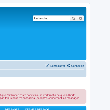
Rechercher
Recherche avancé
S’enregistrer
Connexion
e l'ambiance reste conviviale, ils veilleront à ce que la liberté
ont pas tenus pour responsables (exceptés concernant les messages
MESSAGES
DERNIER MESSAGE