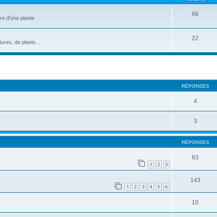
66
ure d'une plante
22
res, de plants....
cher
cherche avancée
RÉPONSES
4
3
RÉPONSES
63
1
2
3
143
1
2
3
4
5
6
10