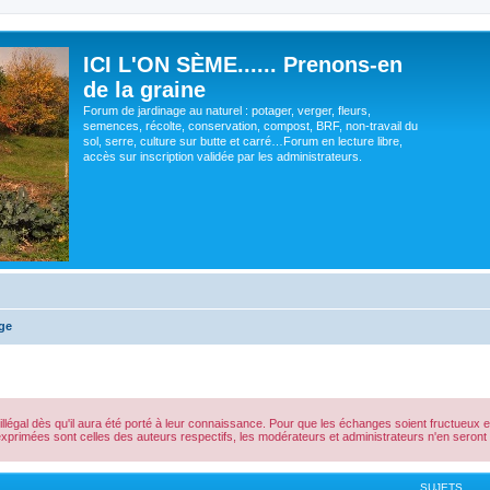
ICI L'ON SÈME...... Prenons-en
de la graine
Forum de jardinage au naturel : potager, verger, fleurs,
semences, récolte, conservation, compost, BRF, non-travail du
sol, serre, culture sur butte et carré…Forum en lecture libre,
accès sur inscription validée par les administrateurs.
ge
gal dès qu'il aura été porté à leur connaissance. Pour que les échanges soient fructueux et qu
exprimées sont celles des auteurs respectifs, les modérateurs et administrateurs n'en ser
SUJETS