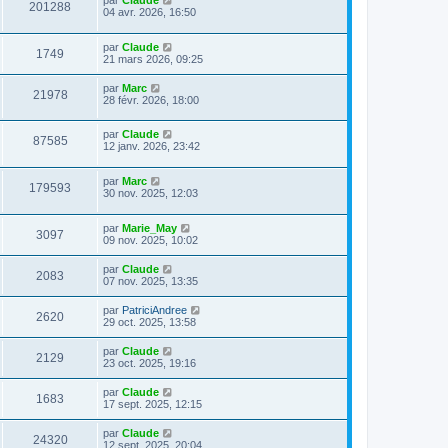
par
Claude
201288
04 avr. 2026, 16:50
par
Claude
1749
21 mars 2026, 09:25
par
Marc
21978
28 févr. 2026, 18:00
par
Claude
87585
12 janv. 2026, 23:42
par
Marc
179593
30 nov. 2025, 12:03
par
Marie_May
3097
09 nov. 2025, 10:02
par
Claude
2083
07 nov. 2025, 13:35
par
PatriciAndree
2620
29 oct. 2025, 13:58
par
Claude
2129
23 oct. 2025, 19:16
par
Claude
1683
17 sept. 2025, 12:15
par
Claude
24320
12 sept. 2025, 20:04