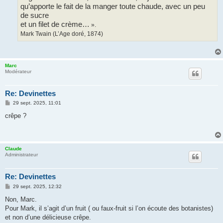
qu’apporte le fait de la manger toute chaude, avec un peu
de sucre
et un filet de crème…
».
Mark Twain (L’Age doré, 1874)
Marc
Modérateur
Re: Devinettes
M
29 sept. 2025, 11:01
e
s
crêpe ?
s
a
g
e
Claude
Administrateur
Re: Devinettes
M
29 sept. 2025, 12:32
e
s
Non, Marc.
s
Pour Mark, il s’agit d’un fruit ( ou faux-fruit si l’on écoute des botanistes)
a
g
et non d’une délicieuse crêpe.
e