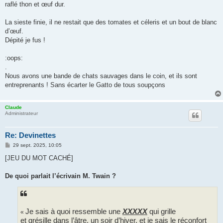
raflé thon et œuf dur.
La sieste finie, il ne restait que des tomates et céleris et un bout de blanc
d’œuf.
Dépité je fus !
:oops:
.
Nous avons une bande de chats sauvages dans le coin, et ils sont
entreprenants ! Sans écarter le Gatto de tous soupçons
Claude
Administrateur
Re: Devinettes
M
29 sept. 2025, 10:05
e
s
[JEU DU MOT CACHÉ]
s
a
g
De quoi parlait l’écrivain M. Twain ?
e
Je sais à quoi ressemble une
XXXXX
qui grille
«
et grésille dans l’âtre, un soir d’hiver, et je sais le réconfort