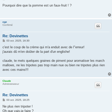
e
s
Pourquoi dire que la pomme est un faux-fruit ! ?
s
a
g
e
ege
Confirmé
Re: Devinettes
M
03 oct. 2025, 16:30
e
s
c'est le coup de la crème qui m'a enduit avec de l"erreur!
s
j'aurais dû m'en doûter de la part d'un englishe!
a
g
e
claude, te mets quelques graines de piment pour aromatiser les march
mallows, ne les tripotes pas trop main nue ou bien ne tripotes plus rien
avec ces mains!!!
Claude
Administrateur
Re: Devinettes
M
03 oct. 2025, 18:25
e
s
Ne plus rien tripoter !
s
Oh que vais-je faire ?
a