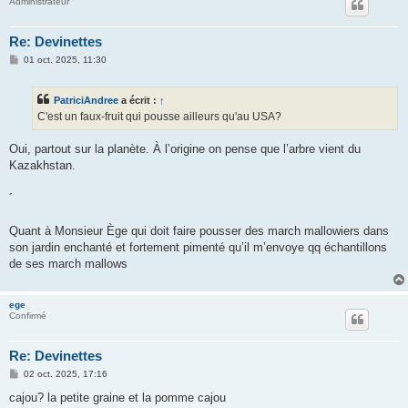
Administrateur
Re: Devinettes
M
01 oct. 2025, 11:30
e
s
s
PatriciAndree
a écrit :
↑
a
g
C'est un faux-fruit qui pousse ailleurs qu'au USA?
e
Oui, partout sur la planète. À l’origine on pense que l’arbre vient du
Kazakhstan.
´
Quant à Monsieur Ège qui doit faire pousser des march mallowiers dans
son jardin enchanté et fortement pimenté qu’il m’envoye qq échantillons
de ses march mallows
ege
Confirmé
Re: Devinettes
M
02 oct. 2025, 17:16
e
s
cajou? la petite graine et la pomme cajou
s