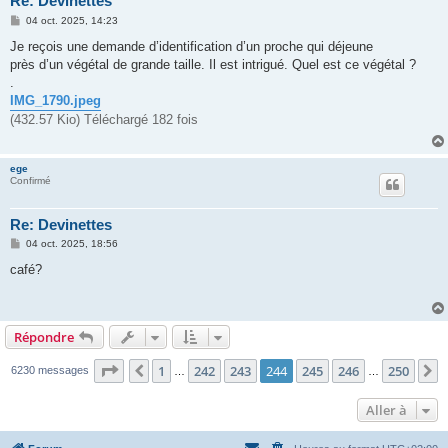
Re: Devinettes
M
04 oct. 2025, 14:23
e
s
Je reçois une demande d’identification d’un proche qui déjeune
s
près d’un végétal de grande taille. Il est intrigué. Quel est ce végétal ?
a
g
.
e
IMG_1790.jpeg
(432.57 Kio) Téléchargé 182 fois
ege
Confirmé
Re: Devinettes
M
04 oct. 2025, 18:56
e
s
café?
s
a
g
e
Répondre
Page
244
sur
250
1
242
243
244
245
246
250
Précédente
S
6230 messages
…
…
Aller à