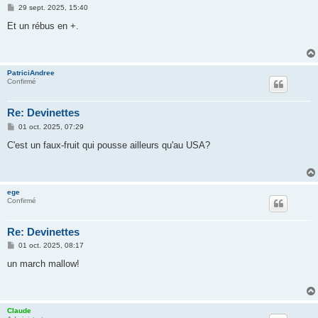
M
29 sept. 2025, 15:40
e
s
Et un rébus en +.
s
a
g
e
PatriciAndree
Confirmé
Re: Devinettes
M
01 oct. 2025, 07:29
e
s
C'est un faux-fruit qui pousse ailleurs qu'au USA?
s
a
g
e
ege
Confirmé
Re: Devinettes
M
01 oct. 2025, 08:17
e
s
un march mallow!
s
a
g
e
Claude