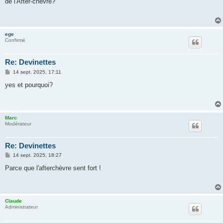
de l'After-chèvre?
s
a
g
e
ege
Confirmé
Re: Devinettes
M
14 sept. 2025, 17:11
e
s
yes et pourquoi?
s
a
g
e
Marc
Modérateur
Re: Devinettes
M
14 sept. 2025, 18:27
e
s
Parce que l'afterchèvre sent fort !
s
a
g
e
Claude
Administrateur