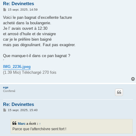
Re: Devinettes
M
15 sept. 2025, 14:59
e
s
Voici le pan bagnat d’excellente facture
s
acheté dans la boulangerie.
a
g
Je l’ avais ouvert à 12:30
e
et arrosé d’huile et de vinaigre
car je le préfère bien baigné
mais pas dégoulinant. Faut pas exagérer.
Que manque-t-il dans ce pan bagnat ?
´
IMG_2236.jpeg
(1.39 Mio) Téléchargé 270 fois
ege
Confirmé
Re: Devinettes
M
15 sept. 2025, 15:40
e
s
s
Marc
a écrit :
↑
a
g
Parce que l'afterchèvre sent fort !
e