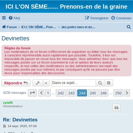
ICI L'ON SÈME...... Prenons-en de la graine
FAQ
S’enregistrer
Connexion
Forum
ICI L'ON SÈME... Prenons-en de la graine!
des petits riens et des grands touts...
e
Devinettes
c
Règles du forum
h
Les modérateurs de ce forum s'efforceront de supprimer ou éditer tous les messages
à caractère répréhensible aussi rapidement que possible. Toutefois, il leur est
e
impossible de passer en revue tous les messages. Vous admettrez donc que tous les
messages postés sur ce forum expriment la vue et opinion de leurs auteurs
r
respectifs, et non celles des modérateurs ou des administrateurs (excepté des
messages postés par eux-mêmes) et par conséquent qu'ils ne peuvent pas être
c
tenus pour responsables des discussions.
h
Rechercher
Recherche 
Répondre
e
r
Page
244
sur
250
1
242
243
244
245
246
250
Précédente
S
6230 messages
…
…
xyla56
Administrateur
Re: Devinettes
M
14 sept. 2025, 07:04
e
s