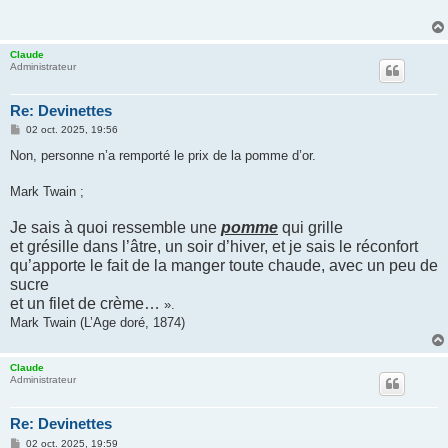
a
g
e
Claude
Administrateur
Re: Devinettes
M
02 oct. 2025, 19:56
e
s
Non, personne n’a remporté le prix de la pomme d’or.
s
a
g
Mark Twain ;
e
Je sais à quoi ressemble une
pomme
qui grille
et grésille dans l’âtre, un soir d’hiver, et je sais le réconfort
qu’apporte le fait de la manger toute chaude, avec un peu de
sucre
et un filet de crème…
».
Mark Twain (L’Age doré, 1874)
Claude
Administrateur
Re: Devinettes
M
02 oct. 2025, 19:59