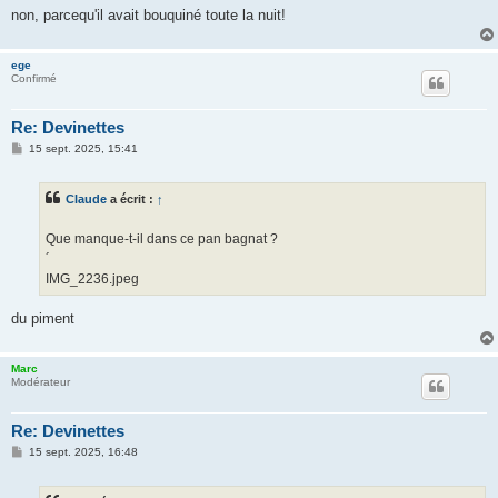
non, parcequ'il avait bouquiné toute la nuit!
ege
Confirmé
Re: Devinettes
M
15 sept. 2025, 15:41
e
s
s
Claude
a écrit :
↑
a
g
e
Que manque-t-il dans ce pan bagnat ?
´
IMG_2236.jpeg
du piment
Marc
Modérateur
Re: Devinettes
M
15 sept. 2025, 16:48
e
s
s