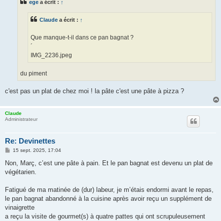
ege
a écrit :
↑
a
g
e
Claude
a écrit :
↑
Que manque-t-il dans ce pan bagnat ?
´
IMG_2236.jpeg
du piment
c'est pas un plat de chez moi ! la pâte c'est une pâte à pizza ?
Claude
Administrateur
Re: Devinettes
M
15 sept. 2025, 17:04
e
s
Non, Març, c’est une pâte à pain. Et le pan bagnat est devenu un plat de
s
végétarien.
a
g
e
Fatigué de ma matinée de (dur) labeur, je m’étais endormi avant le repas,
le pan bagnat abandonné à la cuisine après avoir reçu un supplément de
vinaigrette
a reçu la visite de gourmet(s) à quatre pattes qui ont scrupuleusement