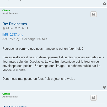
g
e
Claude
Administrateur
Re: Devinettes
M
04 oct. 2025, 14:19
e
s
IMG_1337.png
s
(593.75 Kio) Téléchargé 192 fois
a
g
.
e
Pourquoi la pomme que nous mangeons est un faux-fruit ?
Parce qu’elle n’est pas un développement d’un des organes sexuels de la
fleur mais celui du réceptacle. Le vrai fruit botanique est le trognon qui
enveloppe ses pépins. En orange sur l’image. Le schéma publié par Le
Monde le montre.
Donc nous mangeons un faux-fruit et jetons le vrai. .
.
Claude
Administrateur