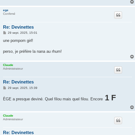
ege
Confirmé
Re: Devinettes
M
29 sept. 2025, 15:01
e
s
une pompom girl!
s
a
g
perso, je préfère la nana au rhum!
e
Claude
Administrateur
Re: Devinettes
M
29 sept. 2025, 15:39
e
s
1 F
ÈGE a presque deviné. Quel filou mais quel filou. Encore
s
a
g
e
Claude
Administrateur
Re: Devinettes