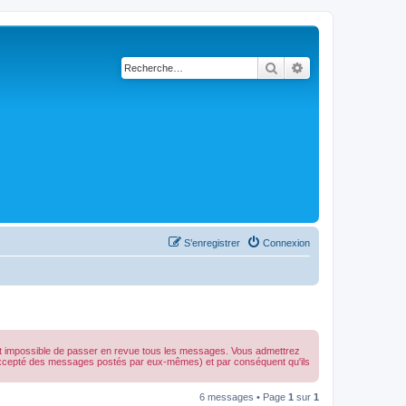
Rechercher
Recherche avancé
S’enregistrer
Connexion
est impossible de passer en revue tous les messages. Vous admettrez
(excepté des messages postés par eux-mêmes) et par conséquent qu'ils
6 messages • Page
1
sur
1