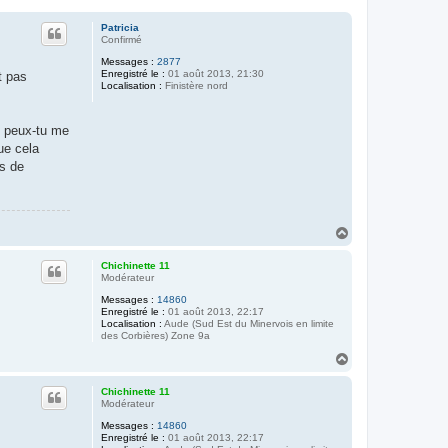
Patricia
Confirmé
Messages :
2877
Enregistré le :
01 août 2013, 21:30
t pas
Localisation :
Finistère nord
M peux-tu me
ue cela
es de
H
a
u
Chichinette 11
t
Modérateur
Messages :
14860
Enregistré le :
01 août 2013, 22:17
Localisation :
Aude (Sud Est du Minervois en limite
des Corbières) Zone 9a
H
a
u
Chichinette 11
t
Modérateur
Messages :
14860
Enregistré le :
01 août 2013, 22:17