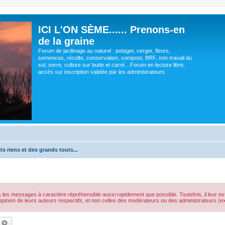
ICI L'ON SÈME...... Prenons-en
de la graine
Forum de jardinage au naturel : potager, verger, fleurs,
semences, récolte, conservation, compost, BRF, non-travail du
sol, serre, culture sur butte et carré…Forum en lecture libre,
accès sur inscription validée par les administrateurs.
ts riens et des grands touts...
s les messages à caractère répréhensible aussi rapidement que possible. Toutefois, il leur 
opinion de leurs auteurs respectifs, et non celles des modérateurs ou des administrateurs 
echercher
Recherche avancée