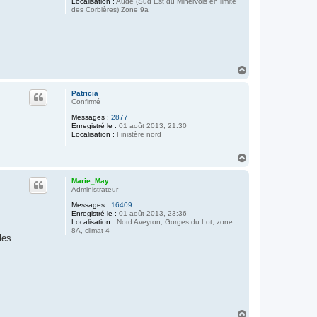
Localisation :
Aude (Sud Est du Minervois en limite
des Corbières) Zone 9a
H
a
u
Patricia
t
Confirmé
Messages :
2877
Enregistré le :
01 août 2013, 21:30
Localisation :
Finistère nord
H
a
u
Marie_May
t
Administrateur
Messages :
16409
Enregistré le :
01 août 2013, 23:36
Localisation :
Nord Aveyron, Gorges du Lot, zone
8A, climat 4
les
H