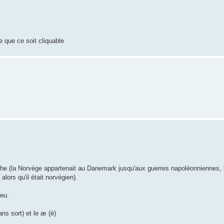
 que ce soit cliquable
oche (la Norvège appartenait au Danemark jusqu'aux guerres napoléonniennes, 
alors qu'il était norvégien).
eu.
ns sort) et le æ (è)