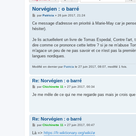
Norvégien : o barré
M
par
Patricia
»
26 juin 2017, 21:24
e
s
Ce message d'adresse en priorité à Marie-May car je pense qu
s
hésiter).
a
g
e
Je lis actuellelent un livre de Tomas Espedal, Contre l'art
dire comme ce prononce cette lettre ? si je ne m'abuse Ton
m'agace un peu de ne pas savoir et ce n'est pas la première
langues nordiques.
Modifié en dernier par
Patricia
le 27 juin 2017, 08:07, modifié 1 fois.
Re: Norvégien : o barré
M
par
Chichinette 11
»
27 juin 2017, 00:34
e
s
Je me mêle de ce qui ne me regarde pas mais je crois que
s
a
g
e
Re: Norvégien : o barré
M
par
Chichinette 11
»
27 juin 2017, 00:47
e
s
Là =>
https://fr.wiktionary.org/wiki/ø
s