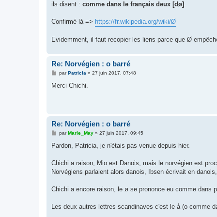
ils disent :
comme dans le français deux [dø]
.
a
g
e
Confirmé là =>
https://fr.wikipedia.org/wiki/Ø
Evidemment, il faut recopier les liens parce que Ø empêche
Re: Norvégien : o barré
M
par
Patricia
»
27 juin 2017, 07:48
e
s
Merci Chichi.
s
a
g
e
Re: Norvégien : o barré
M
par
Marie_May
»
27 juin 2017, 09:45
e
s
Pardon, Patricia, je n'étais pas venue depuis hier.
s
a
g
Chichi a raison, Mio est Danois, mais le norvégien est pr
e
Norvégiens parlaient alors danois, Ibsen écrivait en danois, 
Chichi a encore raison, le ø se prononce eu comme dans p
Les deux autres lettres scandinaves c'est le å (o comme da