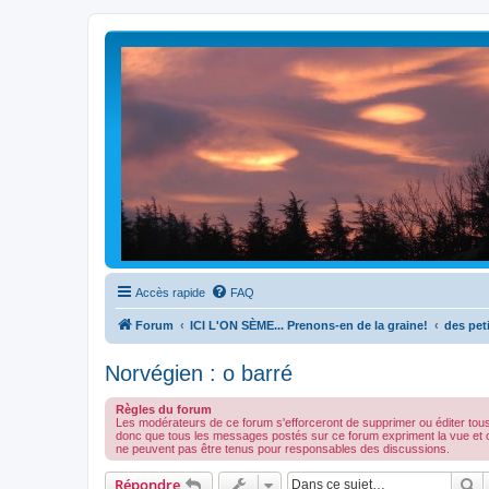
Accès rapide
FAQ
Forum
ICI L'ON SÈME... Prenons-en de la graine!
des peti
Norvégien : o barré
Règles du forum
Les modérateurs de ce forum s'efforceront de supprimer ou éditer tou
donc que tous les messages postés sur ce forum expriment la vue et 
ne peuvent pas être tenus pour responsables des discussions.
R
Répondre