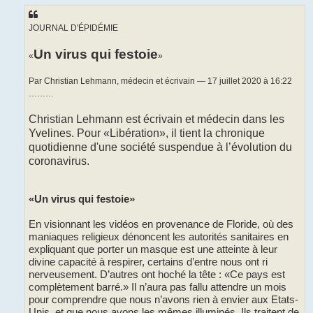
a
g
e
JOURNAL D'ÉPIDÉMIE
Un virus qui festoie
«
»
Par Christian Lehmann, médecin et écrivain — 17 juillet 2020 à 16:22
………
Christian Lehmann est écrivain et médecin dans les
Yvelines. Pour «Libération», il tient la chronique
quotidienne d'une société suspendue à l’évolution du
coronavirus.
«Un virus qui festoie»
En visionnant les vidéos en provenance de Floride, où des
maniaques religieux dénoncent les autorités sanitaires en
expliquant que porter un masque est une atteinte à leur
divine capacité à respirer, certains d’entre nous ont ri
nerveusement. D’autres ont hoché la tête : «Ce pays est
complètement barré.» Il n’aura pas fallu attendre un mois
pour comprendre que nous n’avons rien à envier aux Etats-
Unis, et que nous avons les mêmes illuminés. Ils traitent de