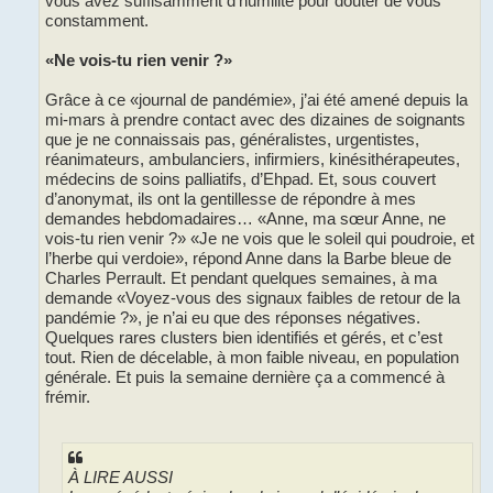
vous avez suffisamment d’humilité pour douter de vous
constamment.
«Ne vois-tu rien venir ?»
Grâce à ce «journal de pandémie», j’ai été amené depuis la
mi-mars à prendre contact avec des dizaines de soignants
que je ne connaissais pas, généralistes, urgentistes,
réanimateurs, ambulanciers, infirmiers, kinésithérapeutes,
médecins de soins palliatifs, d’Ehpad. Et, sous couvert
d’anonymat, ils ont la gentillesse de répondre à mes
demandes hebdomadaires… «Anne, ma sœur Anne, ne
vois-tu rien venir ?» «Je ne vois que le soleil qui poudroie, et
l’herbe qui verdoie», répond Anne dans la Barbe bleue de
Charles Perrault. Et pendant quelques semaines, à ma
demande «Voyez-vous des signaux faibles de retour de la
pandémie ?», je n’ai eu que des réponses négatives.
Quelques rares clusters bien identifiés et gérés, et c’est
tout. Rien de décelable, à mon faible niveau, en population
générale. Et puis la semaine dernière ça a commencé à
frémir.
À LIRE AUSSI