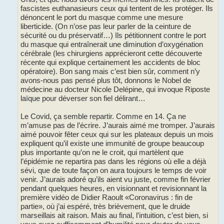
fascistes euthanasieurs ceux qui tentent de les protéger. Ils
dénoncent le port du masque comme une mesure
liberticide. (On n’ose pas leur parler de la ceinture de
sécurité ou du préservatif…) Ils pétitionnent contre le port
du masque qui entraînerait une diminution d’oxygénation
cérébrale (les chirurgiens apprécieront cette découverte
récente qui explique certainement les accidents de bloc
opératoire). Bon sang mais c’est bien sûr, comment n’y
avons-nous pas pensé plus tôt, donnons le Nobel de
médecine au docteur Nicole Delépine, qui invoque Riposte
laïque pour déverser son fiel délirant…
Le Covid, ça semble repartir. Comme en 14. Ça ne
m’amuse pas de l’écrire. J’aurais aimé me tromper. J’aurais
aimé pouvoir fêter ceux qui sur les plateaux depuis un mois
expliquent qu’il existe une immunité de groupe beaucoup
plus importante qu’on ne le croit, qui martèlent que
l’épidémie ne repartira pas dans les régions où elle a déjà
sévi, que de toute façon on aura toujours le temps de voir
venir. J’aurais adoré qu’ils aient vu juste, comme fin février
pendant quelques heures, en visionnant et revisionnant la
première vidéo de Didier Raoult «Coronavirus : fin de
partie», où j’ai espéré, très brièvement, que le druide
marseillais ait raison. Mais au final, l’intuition, c’est bien, si