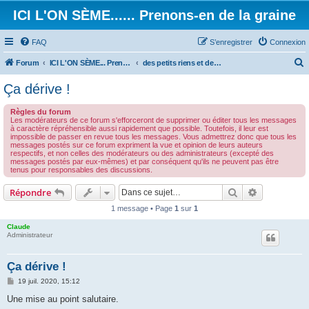
ICI L'ON SÈME...... Prenons-en de la graine
FAQ
S’enregistrer
Connexion
Forum
ICI L'ON SÈME... Prenons-en de la graine!
des petits riens et des grands touts...
e
Ça dérive !
c
Règles du forum
h
Les modérateurs de ce forum s'efforceront de supprimer ou éditer tous les messages
à caractère répréhensible aussi rapidement que possible. Toutefois, il leur est
e
impossible de passer en revue tous les messages. Vous admettrez donc que tous les
messages postés sur ce forum expriment la vue et opinion de leurs auteurs
r
respectifs, et non celles des modérateurs ou des administrateurs (excepté des
messages postés par eux-mêmes) et par conséquent qu'ils ne peuvent pas être
c
tenus pour responsables des discussions.
h
Rechercher
Recherche 
Répondre
e
1 message • Page
1
sur
1
r
Claude
Administrateur
Ça dérive !
M
19 juil. 2020, 15:12
e
s
Une mise au point salutaire.
s