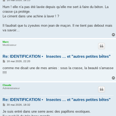
16 mai 2026, 18:15
e
s
Hum ! elle n’a pas été lavée depuis qu’elle me sert à faire du béton. La
s
crasse ça protège.
a
g
Le ciment dans une achine à laver ! ?
e
Il faudrait que tu zyeutes mon jean de maçon. Il ne tient pas debout mais
va savoir…
Marc
Modérateur
Re: IDENTIFICATION • Insectes … et "autres petites bêtes"
M
16 mai 2026, 22:20
e
s
comme me disait une de mes amies : sous la crasse, la beauté s'amasse
s
!!!!
a
g
e
Claude
Administrateur
Re: IDENTIFICATION • Insectes … et "autres petites bêtes"
M
30 mai 2026, 18:32
e
s
Je suis entré dans une serre avec des papillons exotiques.
s