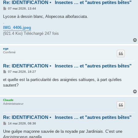
Re: IDENTIFICATION • Insectes … et "autres petites bêtes"
M
07 mai 2026, 13:44
e
s
Lycose à dessin blanc, Alopecosa albofasciata.
s
.
a
g
IMG_4406.jpeg
e
(921.4 Kio) Téléchargé 247 fois
ege
Confirmé
Re: IDENTIFICATION • Insectes … et "autres petites bêtes"
M
07 mai 2026, 18:27
e
s
et quelle est la particularité des araignées saltiuqes, à part qu'elles
s
sautent?
a
g
e
Claude
Administrateur
Re: IDENTIFICATION • Insectes … et "autres petites bêtes"
M
14 mai 2026, 08:36
e
s
Une guêpe maçonne sauvée de la noyade par Jardiniais. C’est une
s
Ancistrocerus gazella
.
a