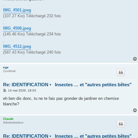
g
.
e
IMG_4501.jpeg
(107.27 Kio) Téléchargé 232 fois
.
IMG_4508.jpeg
(145.46 Kio) Téléchargé 234 fois
.
IMG_4512.jpeg
(587.43 Kio) Téléchargé 240 fois
ege
Confirmé
Re: IDENTIFICATION • Insectes … et "autres petites bêtes"
M
14 mai 2026, 18:03
e
s
eh ben dis donc, tu ne te fais pas gronder de jardiner en chemise
s
blanche?
a
g
e
Claude
Administrateur
Re: IDENTIFICATION • Insectes … et "autres petites bêtes"