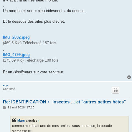
Il y avait là du très beau monde.
a
g
.
e
Un morpho et son « bleu iridescent » du dessus,
Et le dessous des ailes plus discret.
.
.
IMG_2032.jpeg
(469.5 Kio) Téléchargé 187 fois
.
IMG_4799.jpeg
(275.69 Kio) Téléchargé 188 fois
.
Et un
Hipolimnas
sur vote serviteur.
ege
Confirmé
Re: IDENTIFICATION • Insectes … et "autres petites bêtes"
M
31 mai 2026, 17:10
e
s
s
Marc
a écrit :
↑
a
g
comme me disait une de mes amies : sous la crasse, la beauté
e
s'amasse !!!!