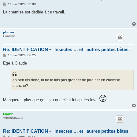
M
14 mai 2026, 22:00
e
s
La chemise est dédiée à ce travail.
s
a
g
e
plumee
Confirmé
Re: IDENTIFICATION • Insectes … et "autres petites bêtes"
M
15 mai 2026, 06:25
e
s
Ege à Claude
s
a
g
e
eh ben dis donc, tu ne te fais pas gronder de jardiner en chemise
blanche?
😜
Manquerait plus que ça… vu que c'est lui qui les lave
Claude
Administrateur
Re: IDENTIFICATION • Insectes … et "autres petites bêtes"
M