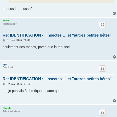
et sous la mousse?
Marc
Modérateur
Re: IDENTIFICATION • Insectes … et "autres petites bêtes"
M
31 mai 2026, 20:00
e
s
seulement des taches, parce que la mousse.....
s
a
g
e
ege
Confirmé
Re: IDENTIFICATION • Insectes … et "autres petites bêtes"
M
02 juin 2026, 17:12
e
s
ah, je pensais à des tiques, parce que .......
s
a
g
e
Claude
Administrateur