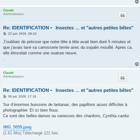
Claude
Administrateur
Re: IDENTIFICATION • Insectes … et "autres petites bêtes"
M
22 juin 2026, 08:10
e
s
J’oubliais de préciser que notre tête à tête avait bien duré 5 minutes et
s
que j’avais lavé sa carrosserie ternie avec du sopalin mouillé. Apres ca,
a
g
elle étincelait comme une ouature neuve.
e
.
Claude
Administrateur
Re: IDENTIFICATION • Insectes … et "autres petites bêtes"
M
06 juil. 2026, 17:18
e
s
Sur d’énormes buissons de lantanas, des papillons assez difficiles à
s
photographier. Et ici bien flous.
a
g
Ce sont des belles-dames ou vanesses des chardons,
Cynthia cardui.
e
.
IMG_5059.jpeg
(1.61 Mio) Téléchargé 121 fois
.