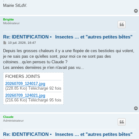
Mairie StLdV.
Brigitte
Modérateur
Re: IDENTIFICATION • Insectes … et "autres petites bêtes"
M
10 juil. 2026, 16:47
e
s
Depuis les grosses chaleurs il y a une flopée de ces bestioles qui volent,
s
je ne sais pas ce qu'elles sont, pour moi ce ne sont pas des
a
g
cétoines...qu'en penses tu Claude ?
e
Les années dernières je n'en n'avait pas vu...
FICHIERS JOINTS
20260709_124017.jpg
(228.85 Kio) Téléchargé 92 fois
20260709_124021.jpg
(216.66 Kio) Téléchargé 95 fois
Claude
Administrateur
Re: IDENTIFICATION • Insectes … et "autres petites bêtes"