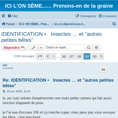
ICI L'ON SÈME...... Prenons-en de la graine
FAQ
S’enregistrer
Connexion
Forum
ICI L'ON SÈME... Prenons-en de la graine!
ici, on répond à vos demandes d’identification.
e
IDENTIFICATION • Insectes … et "autres
c
petites bêtes"
h
Rechercher
Recherche 
Répondre
e
Page
89
sur
90
r
1
86
87
88
89
90
Précédente
Suivant
2238 messages
…
c
ege
h
Confirmé
e
Re: IDENTIFICATION • Insectes … et "autres petites
r
bêtes"
M
19 avr. 2026, 11:41
e
s
la, jez suis entrain d'expériemnter une toute petite camera qui fait aussi
s
fonction d'appareil de pose.
a
g
e
je l"ai eue d'occase 10€ et ça marche super, mais peux pas vous envoyer
les films, c'est trop lourd