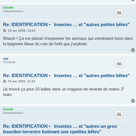
e
Claude
Administrateur
Re: IDENTIFICATION • Insectes … et "autres petites bêtes"
M
19 avr. 2026, 13:22
e
s
Waouh ! Ça me plairait d’espionner les animaux qui viendraient boire dans
s
la baignoire bleue du coin de forêt que j’exploite.
a
g
e
ege
Confirmé
Re: IDENTIFICATION • Insectes … et "autres petites bêtes"
M
23 avr. 2026, 11:32
e
s
j'ai trouvé ça pour 10 balles dans un magasin de revente de matos 2°
s
main
a
g
e
Claude
Administrateur
Re: IDENTIFICATION • Insectes … et "autres un gros
bourdon terrestre butinant une cpetites bêtes"