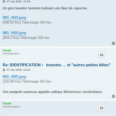
M
07 mai 2026, 12:54
e
s
Un gros bourdon terrestre butinant une fleur de capucine.
s
.
a
g
IMG_4419.jpeg
e
(408.83 Kio) Téléchargé 249 fois
.
IMG_4420.jpeg
(454.3 Kio) Téléchargé 258 fois
Claude
Administrateur
Re: IDENTIFICATION • Insectes … et "autres petites bêtes"
M
07 mai 2026, 13:34
e
s
IMG_4425.jpeg
s
(150.88 Kio) Téléchargé 252 fois
a
g
.
e
Une araignée sauteuse appelée saltique
Menemerus semilimbatus
.
Claude
Administrateur