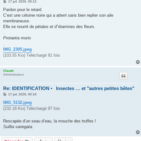
M
17 juil. 2026, 00:12
e
s
Pardon pour le retard.
s
C’est une cétoine noire qui a atterri sans bien replier son aile
a
g
membraneuse.
e
Elle se nourrit de pétales et d"étamines des fleurs.
.
Protaetia morio
.
IMG_2305.jpeg
(103.55 Kio) Téléchargé 91 fois
Claude
Administrateur
Re: IDENTIFICATION • Insectes … et "autres petites bêtes"
M
17 juil. 2026, 00:16
e
s
IMG_5132.jpeg
s
(232.18 Kio) Téléchargé 97 fois
a
g
.
e
Rescapée d’un seau d’eau, la mouche des truffes !
Suillia variegata.