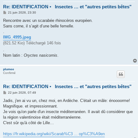
Re: IDENTIFICATION • Insectes … et "autres petites bêtes"
M
21 juin 2026, 23:30
e
s
Rencontre avec un scarabée rhinocéros européen.
s
Sans corne, il s’agit d’une belle femelle.
a
g
.
e
IMG_4995.jpeg
(821.52 Kio) Téléchargé 146 fois
.
Nom latin :
Oryctes nasicornis
.
plumee
Confirmé
Re: IDENTIFICATION • Insectes … et "autres petites bêtes"
M
22 juin 2026, 07:49
e
s
Jadis, j'en ai vu un, chez moi, en Ardèche. C'était un mâle: énoooorme!
s
Magnifique. et impressionnant.
a
g
Je vois qu'on parle d'un insecte méditerranéen. Il avait dû considérer que
e
la région valentinoise était méditerranéenne.
C'est sûr qu'à côté de Lille…
https://fr.wikipedia.org/wiki/Scarab%C3 ... op%C3%A9en